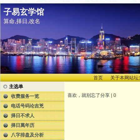
子易玄学馆
算命,择日,改名
首页
关于本网站坛
主选单
喜欢，就别忘了分享 |
0
收费服务一览
电话号码论吉兇
择日不求人
择日萬年历
四
八字排盘及分析