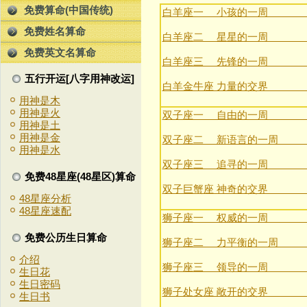
免费算命(中国传统)
白羊座一 小孩的一周 (3月2
免费姓名算命
白羊座二 星星的一周 (4月3
免费英文名算命
白羊座三 先锋的一周 (4月1
五行开运[八字用神改运]
白羊金牛座 力量的交界 (4月
用神是木
用神是火
双子座一 自由的一周 (5月2
用神是土
用神是金
双子座二 新语言的一周 (6月
用神是水
双子座三 追寻的一周 (6月1
免费48星座(48星区)算命
双子巨蟹座 神奇的交界 (6月
48星座分析
48星座速配
狮子座一 权威的一周 (7月2
免费公历生日算命
狮子座二 力平衡的一周 (8月
介绍
狮子座三 领导的一周 (8月1
生日花
生日密码
狮子处女座 敞开的交界 (8月
生日书