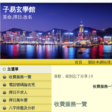
子易玄學館
算命,擇日,改名
首頁
關於本網站壇
主選單
喜歡，就別忘了分享 |
0
收費服務一覽
電話號碼論吉兇
收費服務一
擇日不求人
擇日萬年曆
收費服務一覽
八字排盤及分析