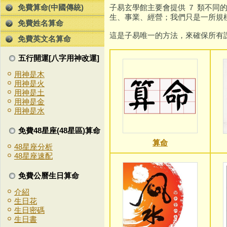
子易玄學館主要會提供 ７ 類不
免費算命(中國傳統)
生、事業、經營；我們只是一所規
免費姓名算命
這是子易唯一的方法，來確保所有
免費英文名算命
五行開運[八字用神改運]
用神是木
用神是火
用神是土
用神是金
用神是水
免費48星座(48星區)算命
算命
48星座分析
48星座速配
免費公曆生日算命
介紹
生日花
生日密碼
生日書