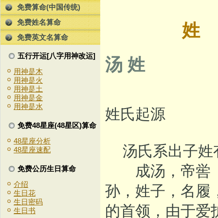
免费算命(中国传统)
免费姓名算命
免费英文名算命
五行开运[八字用神改运]
汤 姓
用神是木
用神是火
用神是土
用神是金
用神是水
姓氏起源
免费48星座(48星区)算命
48星座分析
汤氏系出子姓有
48星座速配
成汤，帝喾（传
免费公历生日算命
介绍
孙，姓子，名履
生日花
生日密码
的首领，由于爱
生日书