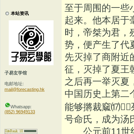
至于周围的一些
本站资讯
起来。他本居于
时，帝桀为君，
势，便产生了代
先灭掉了商附近
征，灭掉了夏王
子易玄学馆
之后再一举灭夏
电邮地址:
mail@forecasting.hk
中国历史上第二
能够摪裁窳⒄
Whatsapp:
(852) 96949133
号命氏，成为汤
公元前11世纪