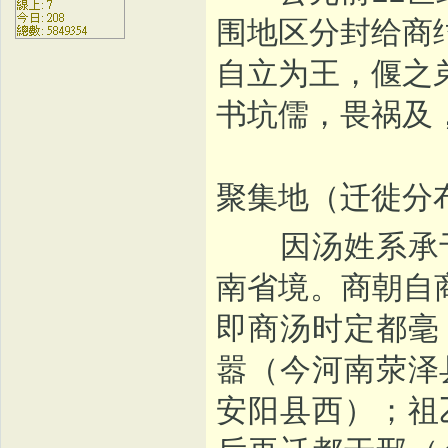
围地区分封给商
自立为王，偃之
书坑儒，畏祸及
聚集地（迁徙分
因汤姓系承于
南省境。商朝自
即商汤时定都毫
嚣（今河南荥泽
安阳县西）；祖