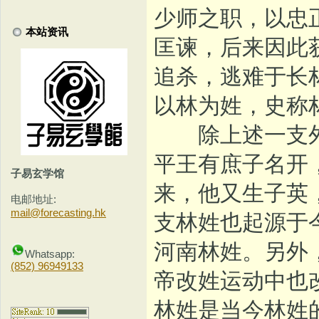
少师之职，以忠
本站资讯
匡谏，后来因此
追杀，逃难于长
以林为姓，史称
除上述一支外
平王有庶子名开
子易玄学馆
来，他又生子英
电邮地址:
mail@forecasting.hk
支林姓也起源于
河南林姓。另外
Whatsapp:
(852) 96949133
帝改姓运动中也
林姓是当今林姓