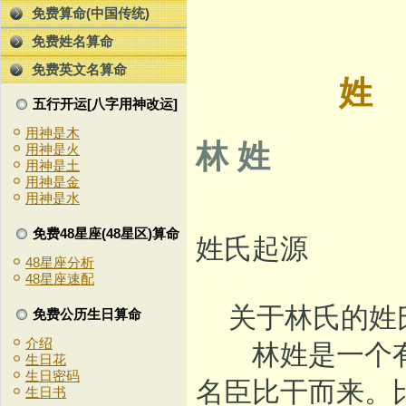
免费算命(中国传统)
免费姓名算命
免费英文名算命
五行开运[八字用神改运]
用神是木
林 姓
用神是火
用神是土
用神是金
用神是水
免费48星座(48星区)算命
姓氏起源
48星座分析
48星座速配
关于林氏的姓
免费公历生日算命
介绍
林姓是一个有
生日花
生日密码
名臣比干而来。
生日书