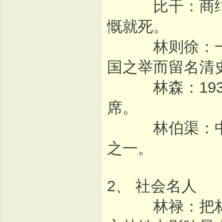
比干：商纣王
慨就死。
林则徐：一生
国之举而留名清
林森：1931-
席。
林伯渠：中国
之一。
2、 社会名人
林禄：把林姓