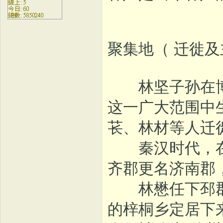
聚集地（ 迁徙
林坚子孙在博
这一广大范围中
苌、林材等人迁
秦汉时代，在
齐郡更名济南郡
林懋任下邳郡
的梓桐乡定居下