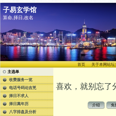
子易玄学馆
算命,择日,改名
首页
关于本网站坛
主选单
收费服务一览
喜欢，就别忘了分
电话号码论吉兇
择日不求人
择日萬年历
介绍
免
八字排盘及分析