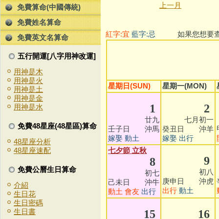
上一月
免費算命(中國傳統)
免費姓名算命
紅字:宜
藍字:忌
如果您想要查看
免費英文名算命
五行開運[八字用神改運]
用神是木
用神是火
星期日(SUN)
星期一(MON)
用神是土
用神是金
1
2
用神是水
廿九
七月初一
免費48星座(48星區)算命
壬子日 沖馬
癸丑日 沖羊
嫁娶
動土
嫁娶
出行
48星座分析
七夕節
立秋
48星座速配
9
8
免費公曆生日算命
初八
初七
庚申日 沖虎
己未日 沖牛
介紹
出行
動土
動土
會友
出行
生日花
生日密碼
生日書
15
16