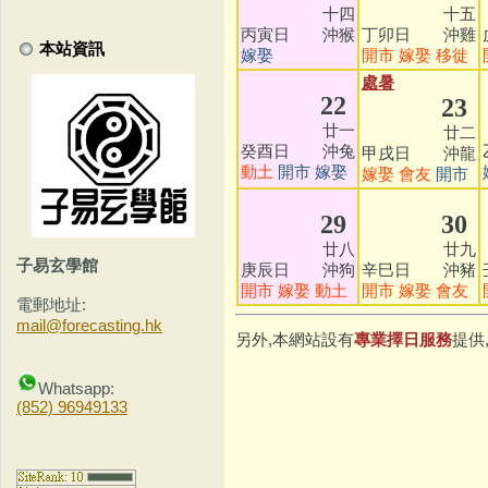
十四
十五
丙寅日 沖猴
丁卯日 沖雞
本站資訊
嫁娶
開市
嫁娶
移徙
處暑
22
23
廿一
廿二
癸酉日 沖兔
甲戌日 沖龍
動土
開市
嫁娶
嫁娶
會友
開市
29
30
廿八
廿九
子易玄學館
庚辰日 沖狗
辛巳日 沖豬
開市
嫁娶
動土
開市
嫁娶
會友
電郵地址:
mail@forecasting.hk
另外,本網站設有
專業擇日服務
提供
Whatsapp:
(852) 96949133