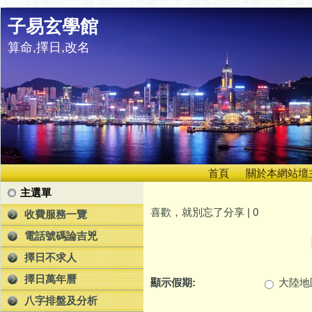
子易玄學館
算命,擇日,改名
首頁
關於本網站壇
主選單
喜歡，就別忘了分享 |
0
收費服務一覽
電話號碼論吉兇
擇日不求人
擇日萬年曆
顯示假期:
大陸地
八字排盤及分析