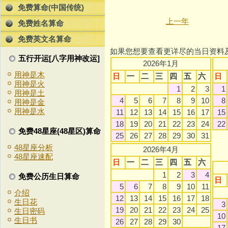
免费算命(中国传统)
上一年
免费姓名算命
免费英文名算命
如果您想要查看更详尽的当日资料
五行开运[八字用神改运]
2026年1月
用神是木
日
一
二
三
四
五
六
日
用神是火
1
2
3
1
用神是土
4
5
6
7
8
9
10
8
用神是金
用神是水
11
12
13
14
15
16
17
15
18
19
20
21
22
23
24
22
免费48星座(48星区)算命
25
26
27
28
29
30
31
48星座分析
2026年4月
48星座速配
日
一
二
三
四
五
六
1
2
3
4
免费公历生日算命
日
5
6
7
8
9
10
11
介绍
12
13
14
15
16
17
18
生日花
3
19
20
21
22
23
24
25
生日密码
10
生日书
26
27
28
29
30
17