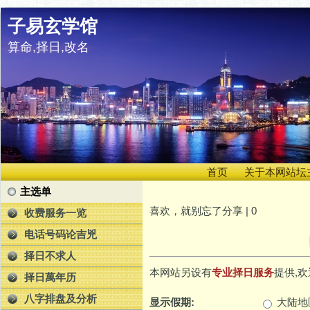
子易玄学馆
算命,择日,改名
首页
关于本网站坛
主选单
喜欢，就别忘了分享 |
0
收费服务一览
电话号码论吉兇
择日不求人
本网站另设有
专业择日服务
提供,欢
择日萬年历
八字排盘及分析
显示假期:
大陆地