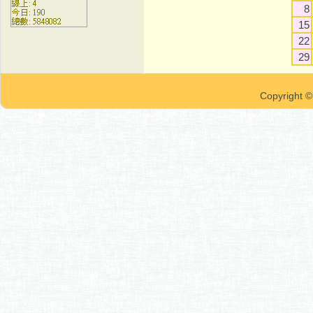
8
15
22
29
Copyrigh