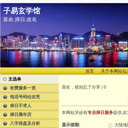
子易玄学馆
算命,择日,改名
首页
关于本网站坛
主选单
喜欢，就别忘了分享 |
0
收费服务一览
电话号码论吉兇
择日不求人
本网站另设有
专业择日服务
提供,欢
择日萬年历
八字排盘及分析
显示假期:
大陆地