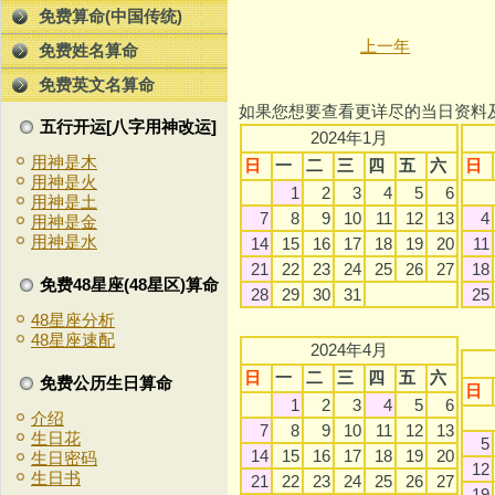
免费算命(中国传统)
上一年
免费姓名算命
免费英文名算命
如果您想要查看更详尽的当日资料
五行开运[八字用神改运]
2024年1月
用神是木
日
一
二
三
四
五
六
日
用神是火
1
2
3
4
5
6
用神是土
7
8
9
10
11
12
13
4
用神是金
用神是水
14
15
16
17
18
19
20
11
21
22
23
24
25
26
27
18
免费48星座(48星区)算命
28
29
30
31
25
48星座分析
48星座速配
2024年4月
日
一
二
三
四
五
六
免费公历生日算命
日
1
2
3
4
5
6
介绍
7
8
9
10
11
12
13
生日花
5
14
15
16
17
18
19
20
生日密码
12
生日书
21
22
23
24
25
26
27
19