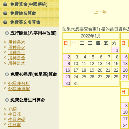
免費算命(中國傳統)
上一年
免費姓名算命
免費英文名算命
如果您想要查看更詳盡的當日資料
五行開運[八字用神改運]
2022年1月
用神是木
日
一
二
三
四
五
六
日
用神是火
1
用神是土
2
3
4
5
6
7
8
6
用神是金
用神是水
9
10
11
12
13
14
15
13
16
17
18
19
20
21
22
20
免費48星座(48星區)算命
23
24
25
26
27
28
29
27
30
31
48星座分析
48星座速配
日
免費公曆生日算命
3
介紹
10
生日花
17
生日密碼
生日書
24