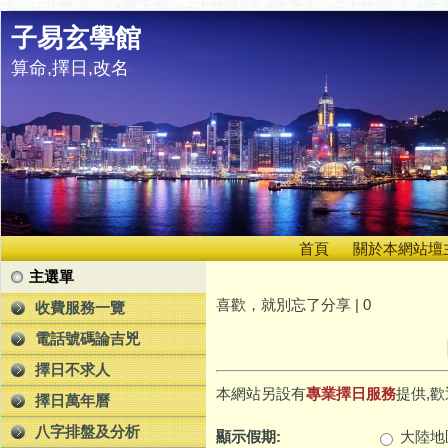
子易玄學館
算命,擇日,改名
首頁
關於本網站壇
主選單
喜歡，就別忘了分享 |
0
收費服務一覽
電話號碼論吉兇
擇日不求人
本網站另設有
專業擇日服務
提供,歡
擇日萬年曆
八字排盤及分析
顯示假期:
大陸地