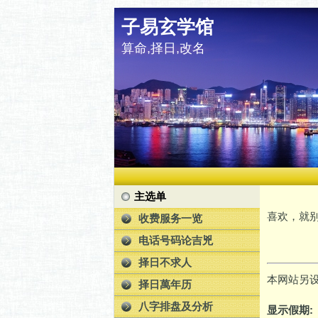
子易玄学馆
算命,择日,改名
主选单
喜欢，就别
收费服务一览
电话号码论吉兇
择日不求人
本网站另
择日萬年历
八字排盘及分析
显示假期: