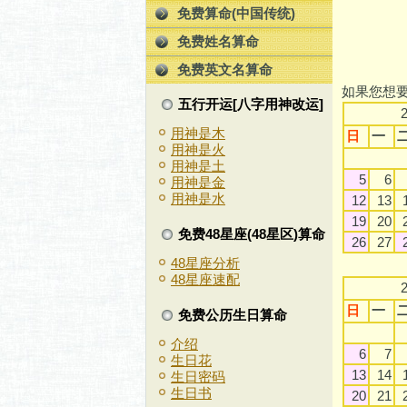
免费算命(中国传统)
免费姓名算命
免费英文名算命
如果您想
五行开运[八字用神改运]
用神是木
日
一
用神是火
用神是土
5
6
用神是金
用神是水
12
13
19
20
免费48星座(48星区)算命
26
27
48星座分析
48星座速配
日
一
免费公历生日算命
介绍
6
7
生日花
13
14
生日密码
生日书
20
21