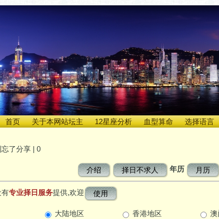
首页
关于本网站坛主
12星座分析
血型算命
选择语言
忘了分享 |
0
年历
介绍
择日不求人
月历
设有
专业择日服务
提供,欢迎
使用
大陆地区
香港地区
澳