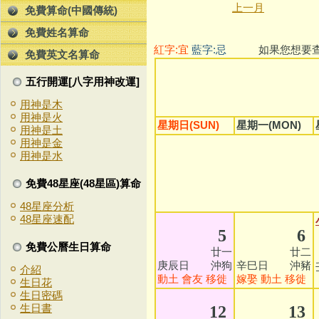
上一月
免費算命(中國傳統)
免費姓名算命
紅字:宜
藍字:忌
如果您想要查看
免費英文名算命
五行開運[八字用神改運]
用神是木
用神是火
星期日(SUN)
星期一(MON)
用神是土
用神是金
用神是水
免費48星座(48星區)算命
48星座分析
48星座速配
5
6
免費公曆生日算命
廿一
廿二
庚辰日 沖狗
辛巳日 沖豬
介紹
動土
會友
移徙
嫁娶
動土
移徙
生日花
生日密碼
生日書
12
13