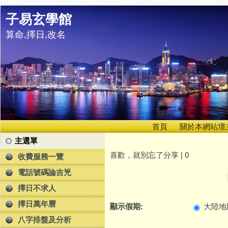
子易玄學館
算命,擇日,改名
首頁
關於本網站壇
主選單
喜歡，就別忘了分享 |
0
收費服務一覽
電話號碼論吉兇
擇日不求人
擇日萬年曆
顯示假期:
大陸地
八字排盤及分析