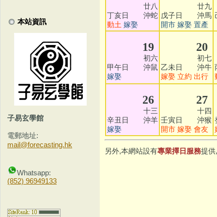
廿八
廿九
丁亥日 沖蛇
戊子日 沖馬
本站資訊
動土
嫁娶
開市
嫁娶
置產
19
20
初六
初七
甲午日 沖鼠
乙未日 沖牛
嫁娶
嫁娶
立約
出行
26
27
十三
十四
子易玄學館
辛丑日 沖羊
壬寅日 沖猴
嫁娶
開市
嫁娶
會友
電郵地址:
mail@forecasting.hk
另外,本網站設有
專業擇日服務
提供
Whatsapp:
(852) 96949133