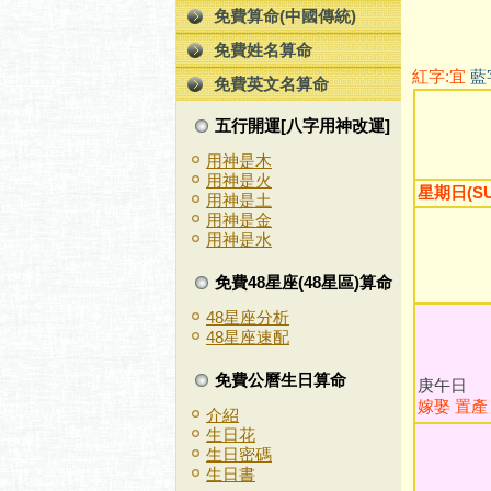
免費算命(中國傳統)
免費姓名算命
紅字:宜
藍
免費英文名算命
五行開運[八字用神改運]
用神是木
用神是火
星期日(SU
用神是土
用神是金
用神是水
免費48星座(48星區)算命
48星座分析
48星座速配
初
免費公曆生日算命
庚午日
嫁娶
置產
介紹
生日花
生日密碼
生日書
初