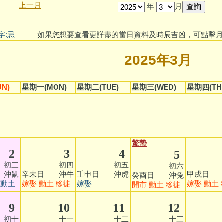
上一月
年
月
字:忌
如果您想要查看更詳盡的當日資料及時辰吉凶，可點擊月
2025年3月
N)
星期一(MON)
星期二(TUE)
星期三(WED)
星期四(TH
驚蟄
2
3
4
5
三
初四
初五
初
初六
 沖鼠
辛未日 沖牛
壬申日 沖虎
甲戌日 
癸酉日 沖兔
動土
嫁娶
動土
移徙
嫁娶
嫁娶
動土
開市
動土
移徙
9
10
11
12
十
十一
十二
十三
十