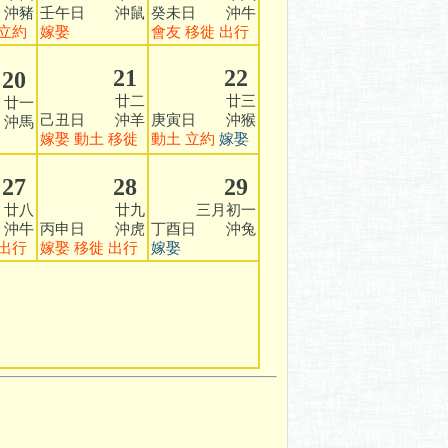
沖豬
壬午日 沖鼠
癸未日 沖牛
立約
嫁娶
會友
移徙
出行
21
22
20
廿二
廿三
一
己丑日 沖羊
庚寅日 沖猴
沖馬
嫁娶
動土
移徙
動土
立約
嫁娶
27
28
29
八
廿九
三月初一
沖牛
丙申日 沖虎
丁酉日 沖兔
出行
嫁娶
移徙
出行
嫁娶