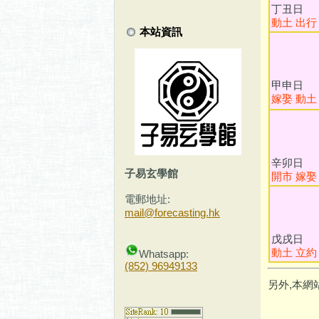
丁丑日
動土
出行
本站資訊
十
甲申日
嫁娶
動土
廿
辛卯日
子易玄學館
開市
嫁娶
電郵地址:
mail@forecasting.hk
初
戊戌日
動土
立約
Whatsapp:
(852) 96949133
另外,本網