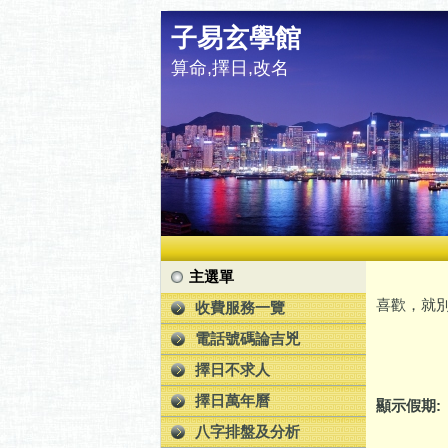
子易玄學館
算命,擇日,改名
主選單
喜歡，就別
收費服務一覽
電話號碼論吉兇
擇日不求人
擇日萬年曆
顯示假期:
八字排盤及分析