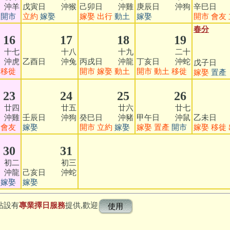
 沖羊
戊寅日 沖猴
己卯日 沖雞
庚辰日 沖狗
辛巳日 
開市
立約
嫁娶
嫁娶
出行
動土
嫁娶
開市
會友
春分
16
17
18
19
七
十八
十九
二十
廿
 沖虎
乙酉日 沖兔
丙戌日 沖龍
丁亥日 沖蛇
戊子日 
移徙
開市
嫁娶
動土
開市
動土
移徙
嫁娶
置產
23
24
25
26
四
廿五
廿六
廿七
廿
 沖雞
壬辰日 沖狗
癸巳日 沖豬
甲午日 沖鼠
乙未日 
會友
嫁娶
開市
立約
嫁娶
嫁娶
置產
開市
嫁娶
移徙
30
31
二
初三
 沖龍
己亥日 沖蛇
嫁娶
嫁娶
站設有
專業擇日服務
提供,歡迎
使用