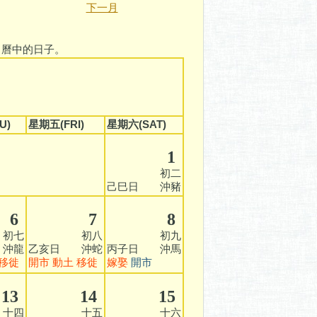
下一月
曆中的日子。
U)
星期五(FRI)
星期六(SAT)
1
初二
己巳日 沖豬
6
7
8
七
初八
初九
沖龍
乙亥日 沖蛇
丙子日 沖馬
移徙
開市
動土
移徙
嫁娶
開市
13
14
15
四
十五
十六