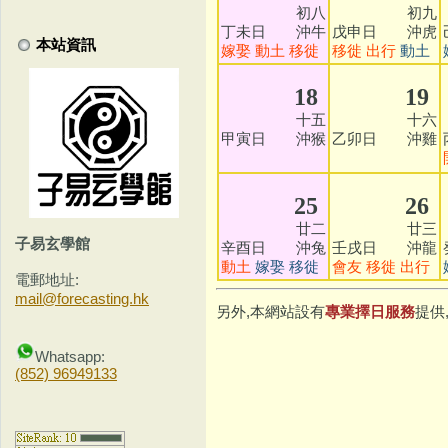
初八
初九
丁未日 沖牛
戊申日 沖虎
本站資訊
嫁娶
動土
移徙
移徙
出行
動土
18
19
十五
十六
甲寅日 沖猴
乙卯日 沖雞
25
26
廿二
廿三
子易玄學館
辛酉日 沖兔
壬戌日 沖龍
動土
嫁娶
移徙
會友
移徙
出行
電郵地址:
mail@forecasting.hk
另外,本網站設有
專業擇日服務
提供
Whatsapp:
(852) 96949133