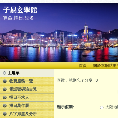
子易玄學館
算命,擇日,改名
首頁
關於本網站壇
主選單
喜歡，就別忘了分享 |
0
收費服務一覽
電話號碼論吉兇
擇日不求人
擇日萬年曆
顯示假期:
大陸地
八字排盤及分析