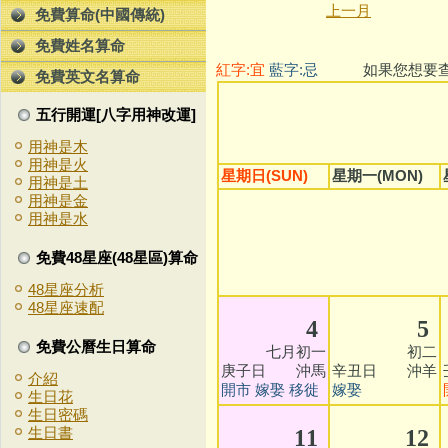
上一月
免費算命(中國傳統)
免費姓名算命
紅字:宜
藍字:忌
如果您想要查看
免費英文名算命
五行開運[八字用神改運]
用神是木
用神是火
星期日(SUN)
星期一(MON)
用神是土
用神是金
用神是水
免費48星座(48星區)算命
48星座分析
48星座速配
4
5
免費公曆生日算命
七月初一
初二
庚子日 沖馬
辛丑日 沖羊
介紹
開市
嫁娶
移徙
嫁娶
生日花
生日密碼
生日書
11
12