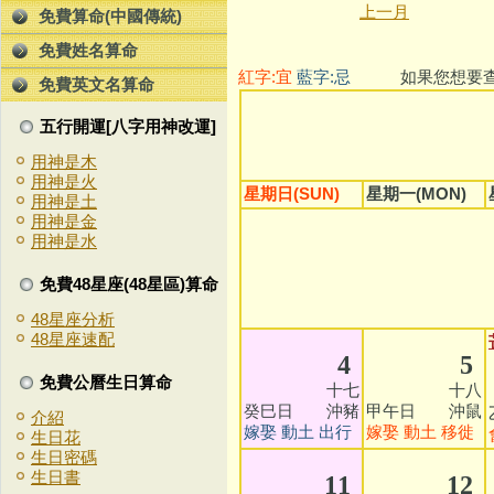
上一月
免費算命(中國傳統)
免費姓名算命
紅字:宜
藍字:忌
如果您想要查看
免費英文名算命
五行開運[八字用神改運]
用神是木
用神是火
星期日(SUN)
星期一(MON)
用神是土
用神是金
用神是水
免費48星座(48星區)算命
48星座分析
48星座速配
4
5
免費公曆生日算命
十七
十八
癸巳日 沖豬
甲午日 沖鼠
介紹
嫁娶
動土
出行
嫁娶
動土
移徙
生日花
生日密碼
生日書
11
12