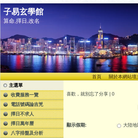
子易玄學館
算命,擇日,改名
首頁
關於本網站壇
主選單
喜歡，就別忘了分享 |
0
收費服務一覽
電話號碼論吉兇
擇日不求人
擇日萬年曆
顯示假期:
大陸地
八字排盤及分析