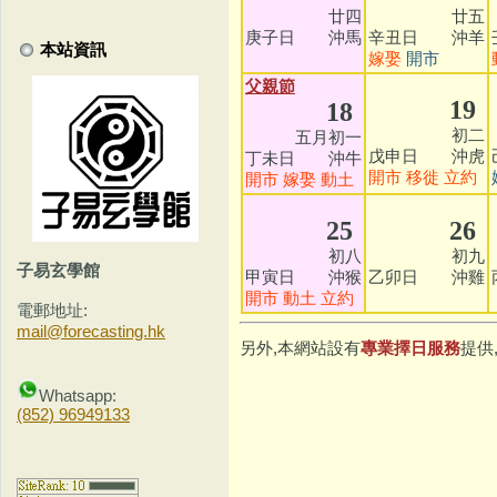
廿四
廿五
庚子日 沖馬
辛丑日 沖羊
本站資訊
嫁娶
開市
父親節
19
18
初二
五月初一
戊申日 沖虎
丁未日 沖牛
開市
移徙
立約
開市
嫁娶
動土
25
26
初八
初九
子易玄學館
甲寅日 沖猴
乙卯日 沖雞
開市
動土
立約
電郵地址:
mail@forecasting.hk
另外,本網站設有
專業擇日服務
提供
Whatsapp:
(852) 96949133