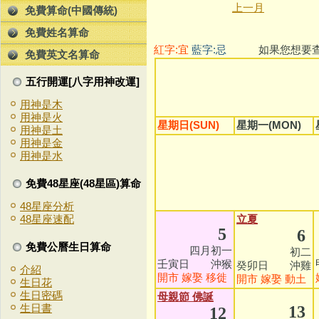
上一月
免費算命(中國傳統)
免費姓名算命
紅字:宜
藍字:忌
如果您想要查看
免費英文名算命
五行開運[八字用神改運]
用神是木
用神是火
星期日(SUN)
星期一(MON)
用神是土
用神是金
用神是水
免費48星座(48星區)算命
48星座分析
立夏
48星座速配
5
6
免費公曆生日算命
四月初一
初二
壬寅日 沖猴
癸卯日 沖雞
介紹
開市
嫁娶
移徙
開市
嫁娶
動土
生日花
生日密碼
母親節
佛誕
生日書
13
12