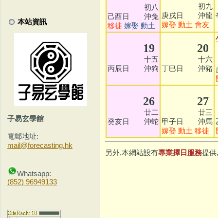
初九
初八
庚戌日 沖龍
己酉日 沖兔
本站資訊
嫁娶
動土
會友
移徙
嫁娶
動土
19
20
十五
十六
丙辰日 沖狗
丁巳日 沖豬
26
27
廿二
廿三
子易玄學館
癸亥日 沖蛇
甲子日 沖馬
嫁娶
動土
移徙
電郵地址:
mail@forecasting.hk
另外,本網站設有
專業擇日服務
提供
Whatsapp:
(852) 96949133