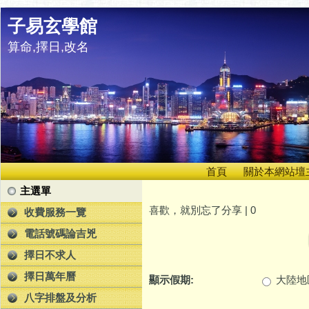
子易玄學館
算命,擇日,改名
首頁
關於本網站壇
主選單
喜歡，就別忘了分享 |
0
收費服務一覽
電話號碼論吉兇
擇日不求人
擇日萬年曆
顯示假期:
大陸地
八字排盤及分析