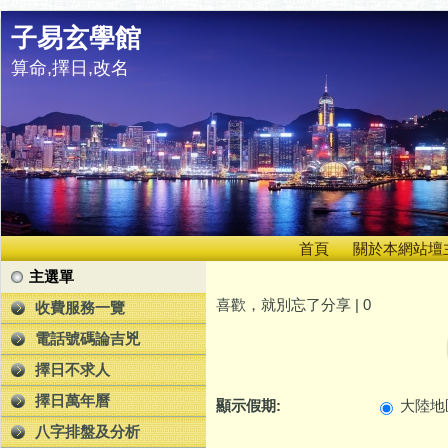
子易玄學館
算命,擇日,改名
首頁
關於本網站壇
主選單
喜歡，就別忘了分享 |
0
收費服務一覽
電話號碼論吉兇
擇日不求人
擇日萬年曆
顯示假期:
大陸地
八字排盤及分析