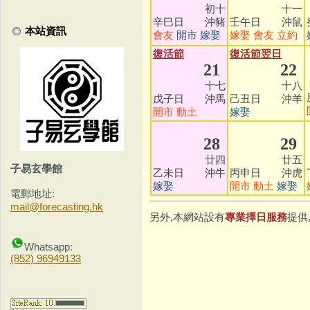
初十
十一
辛巳日 沖豬
壬午日 沖鼠
本站資訊
會友
開市
嫁娶
嫁娶
會友
立約
復活節
復活節翌日
21
22
十七
十八
戊子日 沖馬
己丑日 沖羊
開市
動土
嫁娶
28
29
廿四
廿五
子易玄學館
乙未日 沖牛
丙申日 沖虎
嫁娶
開市
動土
嫁娶
電郵地址:
mail@forecasting.hk
另外,本網站設有
專業擇日服務
提供
Whatsapp:
(852) 96949133