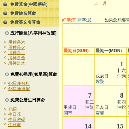
上一月
免費算命(中國傳統)
免費姓名算命
紅字:宜
藍字:忌
如果您想要查看
免費英文名算命
五行開運[八字用神改運]
用神是木
用神是火
星期日(SUN)
星期一(MON)
用神是土
用神是金
1
用神是水
廿六
免費48星座(48星區)算命
戊辰日 沖狗
嫁娶
48星座分析
48星座速配
7
8
免費公曆生日算命
初三
初四
甲戌日 沖龍
乙亥日 沖蛇
介紹
開市
嫁娶
生日花
生日密碼
生日書
14
15