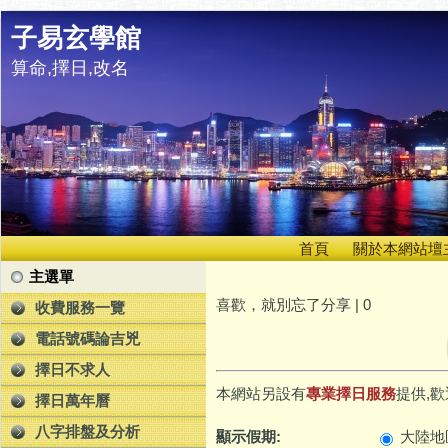
子易玄學館
算命,擇日,改名
首頁
關於本網站壇
主選單
喜歡，就別忘了分享 |
0
收費服務一覽
電話號碼論吉兇
擇日不求人
本網站另設有
專業擇日服務
提供,歡
擇日萬年曆
八字排盤及分析
顯示假期:
大陸地