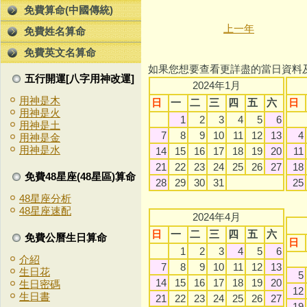
免費算命(中國傳統)
上一年
免費姓名算命
免費英文名算命
如果您想要查看更詳盡的當日資料
五行開運[八字用神改運]
2024年1月
用神是木
日
一
二
三
四
五
六
日
用神是火
1
2
3
4
5
6
用神是土
7
8
9
10
11
12
13
4
用神是金
用神是水
14
15
16
17
18
19
20
11
21
22
23
24
25
26
27
18
免費48星座(48星區)算命
28
29
30
31
25
48星座分析
48星座速配
2024年4月
日
一
二
三
四
五
六
免費公曆生日算命
日
1
2
3
4
5
6
介紹
7
8
9
10
11
12
13
生日花
5
14
15
16
17
18
19
20
生日密碼
12
生日書
21
22
23
24
25
26
27
19