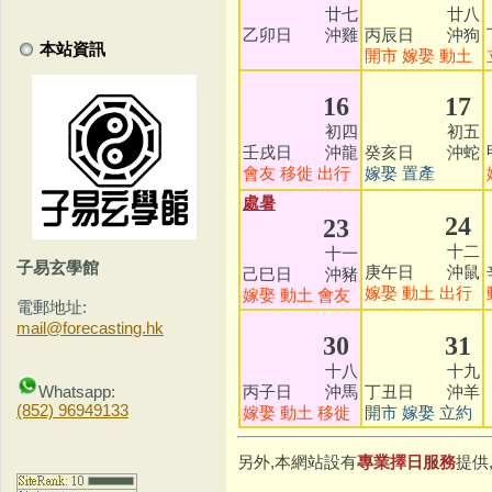
廿七
廿八
乙卯日 沖雞
丙辰日 沖狗
本站資訊
開市
嫁娶
動土
16
17
初四
初五
壬戌日 沖龍
癸亥日 沖蛇
會友
移徙
出行
嫁娶
置產
處暑
24
23
十二
十一
子易玄學館
庚午日 沖鼠
己巳日 沖豬
嫁娶
動土
出行
嫁娶
動土
會友
電郵地址:
mail@forecasting.hk
30
31
十八
十九
丙子日 沖馬
丁丑日 沖羊
Whatsapp:
(852) 96949133
嫁娶
動土
移徙
開市
嫁娶
立約
另外,本網站設有
專業擇日服務
提供