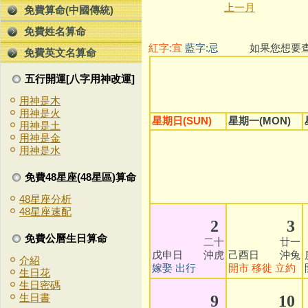
上一月
免費算命(中國傳統)
免費姓名算命
紅字:宜
藍字:忌
如果您想要查看
免費英文名算命
五行開運[八字用神改運]
用神是木
用神是火
星期日(SUN)
星期一(MON)
用神是土
用神是金
用神是水
免費48星座(48星區)算命
48星座分析
48星座速配
2
3
免費公曆生日算命
二十
廿一
戊申日 沖虎
己酉日 沖兔
介紹
嫁娶
出行
開市
移徙
立約
生日花
生日密碼
生日書
9
10