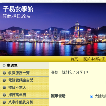
子易玄學館
算命,擇日,改名
首頁
關於本網站壇
主選單
喜歡，就別忘了分享 |
0
收費服務一覽
電話號碼論吉兇
擇日不求人
擇日萬年曆
顯示假期:
大陸地
八字排盤及分析