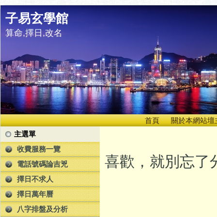
子易玄學館
算命,擇日,改名
首頁
關於本網站壇
主選單
收費服務一覽
喜歡，就別忘了分
電話號碼論吉兇
擇日不求人
擇日萬年曆
八字排盤及分析