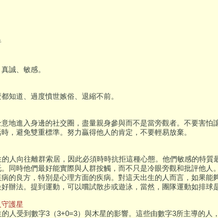
者
、真誠、敏感。
麼都知道、過度憤世嫉俗、退縮不前。
全意地進入身邊的社交圈，盡量親身參與而不是當旁觀者。不要害怕
活時，避免雙重標準。努力贏得他人的肯定，不要輕易放棄。
出生的人向往離群索居，因此必須時時抗拒這種心態。他們敏感的特質
托。同時他們最好能實際與人群按觸，而不只是冷眼旁觀和批評他人
疾病的良方，特別是心理方面的疾病。對這天出生的人而言，如果能
最好辦法。提到運動，可以嚐試散步或遊泳，當然，團隊運動如排球
及守護星
生的人受到數字3（3+0=3）與木星的影響。這些由數字3所主導的