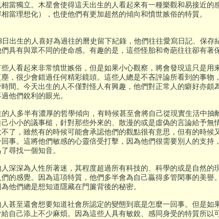
也相當獨立。木星會使得這天出生的人看起來有一種樂觀和易接近的
得相當理想化），也使他們有更加超然的傾向和憤世嫉俗的特質。
月3日出生的人喜好為過往的曆史留下紀錄，他們往往愛寫日記、保存
他們具有與眾不同的使命感。有趣的是，這些怪胎和奇葩往往卻有著
有些人看起來非常憤世嫉俗，但是如果小心觀察，將會發現這只是用
紅塵，很少會錯過任何精彩鏡頭。這些人總是不吝評論所看到的事物
發時間。今天出生的人不僅對怪人有興趣，他們對正常人的癖好亦頗
不過他們銳利的眼光。
出生的人多半有濃厚的哲學傾向，有時候甚至會將自己從現實生活中抽
自己小小的議事槌，針對那些外來的、散漫的或是虛偽的言論給予無
大不了，雖然有的時候可能會承認他們的觀點很有意思，但有的時候
一回事。這將他們敏感的心靈倍受打擊，因為他們很需要別人的支持
為了尋找一個知音。
的人深深為人性所著迷，其程度超過所有科技的、科學的或是自然的
人們的感覺。因為這項特質，他們多半會為自己贏得多管閑事的美譽
因為他們總是想知道隱藏在門簾背後的秘密。
的人甚至還會想要知道社會所認定的變態到底是怎麼一回事。但是如
會給自己添上不少麻煩。因為這些人具有敏銳、感同身受的特質所以