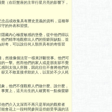
感覺（在巨蟹座的主宰行星月亮的影響下，
紀念品或收集具有曆史意義的資料，這種舉
保守的外表和習慣。
來隱藏內心極度敏感的堡壘，從中他們得以
，他們精準地觀察出人們的怪癖與缺點，並
為好奇，可以說任何人類所具有的奇怪習
離，然後像個法官一樣來評斷世事。他們可
情的一擊。然而他們的家人或是朋友卻不覺
又感到太強人所難，因此往往不會將他們的
，卻又不敢直接求助於人，以至於不少人耗
現象，他們不僅觀察人們做什麼、說什麼，
。事實上，這天出生的人確實有一點偷窺癖
果他們介入太深而不再只是單純的觀察者
可能會花上一段時間參與這些頗受爭議的活