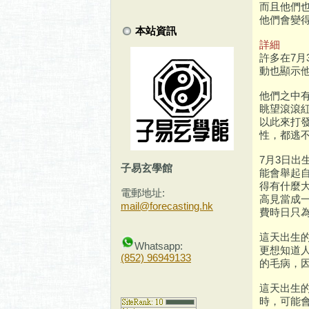
而且他們
他們會變
本站資訊
詳細
許多在7
動也顯示
他們之中
眺望滾滾
以此來打
性，都逃
7月3日
子易玄學館
能會舉起
得有什麼
電郵地址:
高見當成
mail@forecasting.hk
費時日只
這天出生
Whatsapp:
更想知道
(852) 96949133
的毛病，
這天出生
時，可能