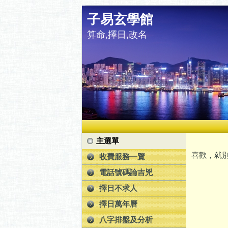
子易玄學館
算命,擇日,改名
主選單
喜歡，就別
收費服務一覽
電話號碼論吉兇
擇日不求人
擇日萬年曆
八字排盤及分析