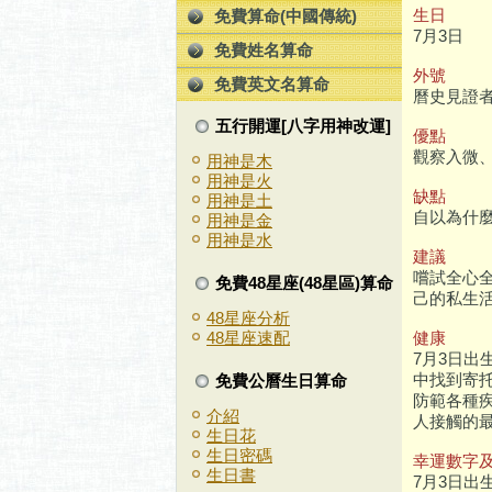
生日
免費算命(中國傳統)
7月3日
免費姓名算命
外號
免費英文名算命
曆史見證
五行開運[八字用神改運]
優點
觀察入微
用神是木
用神是火
缺點
用神是土
自以為什
用神是金
用神是水
建議
嚐試全心
免費48星座(48星區)算命
己的私生
48星座分析
健康
48星座速配
7月3日
中找到寄
免費公曆生日算命
防範各種
介紹
人接觸的
生日花
生日密碼
幸運數字
生日書
7月3日出