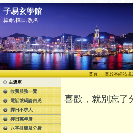
子易玄學館
算命,擇日,改名
首頁
關於本網站壇
主選單
收費服務一覽
喜歡，就別忘了分
電話號碼論吉兇
擇日不求人
擇日萬年曆
八字排盤及分析