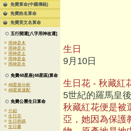
免費算命(中國傳統)
免費姓名算命
免費英文名算命
五行開運[八字用神改運]
用神是木
生日
用神是火
用神是土
9月10日
用神是金
用神是水
免費48星座(48星區)算命
生日花 - 秋藏紅
48星座分析
48星座速配
5世紀的羅馬皇
免費公曆生日算命
秋藏紅花便是被
介紹
生日花
亞，她因為保護
生日密碼
生日書
物，原產地是地