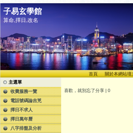
子易玄學館
算命,擇日,改名
首頁
關於本網站壇
主選單
喜歡，就別忘了分享 |
0
收費服務一覽
電話號碼論吉兇
擇日不求人
擇日萬年曆
八字排盤及分析