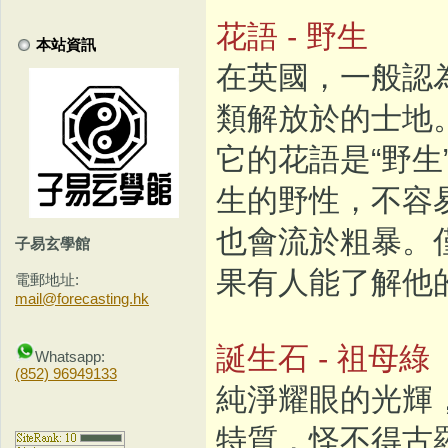
花語 - 野生
本站資訊
在英國，一般認
類解放於的士地
它的花語是“野
生的野性，不容
也會流於粗暴。
子易玄學館
果有人能了解他
電郵地址:
mail@forecasting.hk
誕生石 - 祖母綠
Whatsapp:
(852) 96949133
純淨耀眼的光輝
特質，怪不得古