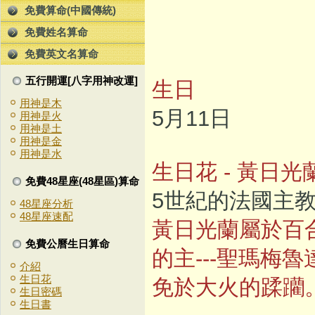
免費算命(中國傳統)
免費姓名算命
免費英文名算命
五行開運[八字用神改運]
生日
用神是木
5月11日
用神是火
用神是土
用神是金
用神是水
生日花 - 黃日光
免費48星座(48星區)算命
5世紀的法國主
48星座分析
48星座速配
黃日光蘭屬於百
免費公曆生日算命
的主---聖瑪梅
介紹
生日花
免於大火的蹂躪
生日密碼
生日書