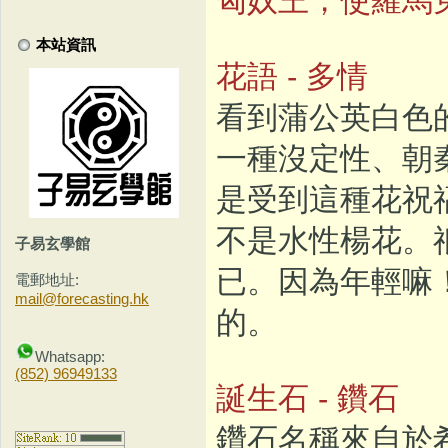
本站資訊
花語 - 多情
看到蒲公英白色
一種沒定性、朝
是受到這種花祝
不是水性楊花。
子易玄學館
已。因為年輕嘛
電郵地址:
mail@forecasting.hk
的。
Whatsapp:
(852) 96949133
誕生石 - 鑽石
鑽石名稱來自於希