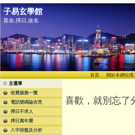
子易玄學館
算命,擇日,改名
首頁
關於本網站壇
主選單
收費服務一覽
喜歡，就別忘了分
電話號碼論吉兇
擇日不求人
擇日萬年曆
八字排盤及分析