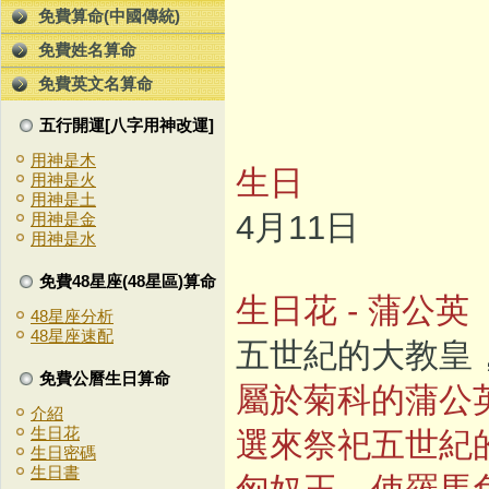
免費算命(中國傳統)
免費姓名算命
免費英文名算命
五行開運[八字用神改運]
用神是木
生日
用神是火
用神是土
4月11日
用神是金
用神是水
免費48星座(48星區)算命
生日花 - 蒲公英
48星座分析
48星座速配
五世紀的大教皇
免費公曆生日算命
屬於菊科的蒲公
介紹
生日花
選來祭祀五世紀
生日密碼
生日書
匈奴王，使羅馬