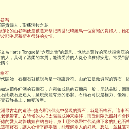
山谷鳴
羅馬貴婦人，聖瑪潔拉之花
類植物的山谷鳴便是被選來祭祀四世紀時羅馬一位富裕的貴婦人，她
聖皮耶洛尼慕斯有很好的交情。
慰
文名Hart's Tongue是“赤鹿之舌”的意思，也就是葉片的形狀很像
生的人，具備了溫柔的本質，能讓受苦的人從心底獲得安慰。常受到
愛情？
石榴石
時代開始，石榴石就被視為是一種護身符。由於它是最資深的寶石，
猶如波爾多紅酒的石榴石，亦宛如成熟的石榴果一般，呈結晶狀，因
原石比鑽石更迷人，呈現美麗有致的形狀。石榴石可說是權力、優雅
等寶石飾品上，備受珍重。
歐洲最古老的遺跡--捷克斯洛伐克中發現的寶石，就是石榴石。這串
長老佩帶著。古時候的人把太陽當成神來崇拜，而受到陽光照射即會
哥德的愛人烏魯璃妲在約會時，身上經常佩帶世代流傳下來的紅色石
上這種寶石，讓人心情平靜寧適，能理解別人的好意、想法，並且還