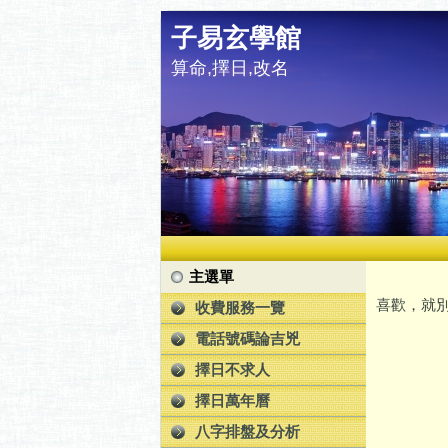
子易玄學館
算命,擇日,改名
主選單
喜歡，就別
收費服務一覽
電話號碼論吉兇
擇日不求人
擇日萬年曆
八字排盤及分析