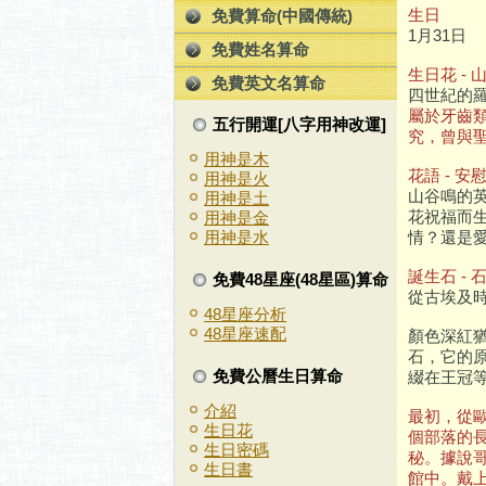
生日
免費算命(中國傳統)
1月31日
免費姓名算命
生日花 - 
免費英文名算命
四世紀的
屬於牙齒
五行開運[八字用神改運]
究，曾與
用神是木
花語 - 安
用神是火
山谷鳴的英
用神是土
花祝福而
用神是金
情？還是
用神是水
誕生石 - 
免費48星座(48星區)算命
從古埃及
48星座分析
48星座速配
顏色深紅
石，它的
免費公曆生日算命
綴在王冠
介紹
最初，從
生日花
個部落的
生日密碼
秘。據說
生日書
館中。戴