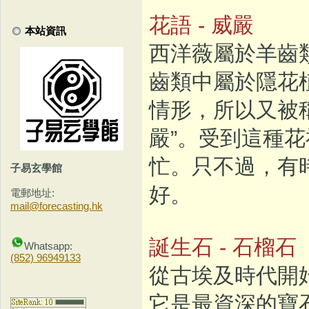
花語 - 威嚴
本站資訊
西洋薇屬於羊齒
齒類中屬於隱花
情形，所以又被稱
嚴”。受到這種
忙。只不過，有
子易玄學館
好。
電郵地址:
mail@forecasting.hk
誕生石 - 石榴石
Whatsapp:
(852) 96949133
從古埃及時代開
它是最資深的寶