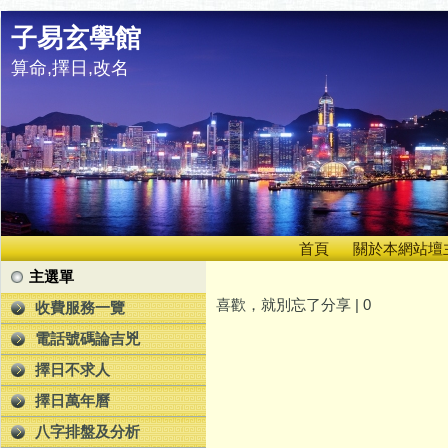
子易玄學館
算命,擇日,改名
首頁
關於本網站壇
主選單
喜歡，就別忘了分享 |
0
收費服務一覽
電話號碼論吉兇
擇日不求人
擇日萬年曆
八字排盤及分析