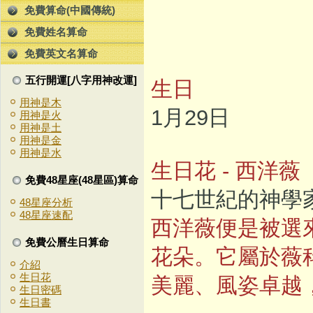
免費算命(中國傳統)
免費姓名算命
免費英文名算命
五行開運[八字用神改運]
生日
用神是木
1月29日
用神是火
用神是土
用神是金
用神是水
生日花 - 西洋薇
免費48星座(48星區)算命
十七世紀的神學
48星座分析
48星座速配
西洋薇便是被選來
免費公曆生日算命
花朵。它屬於薇
介紹
生日花
美麗、風姿卓越
生日密碼
生日書