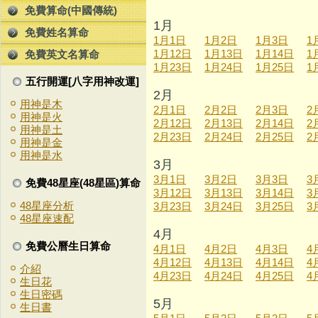
免費算命(中國傳統)
1月
免費姓名算命
1月1日
1月2日
1月3日
1
1月12日
1月13日
1月14日
1
免費英文名算命
1月23日
1月24日
1月25日
1
五行開運[八字用神改運]
2月
用神是木
2月1日
2月2日
2月3日
2
用神是火
2月12日
2月13日
2月14日
2
用神是土
2月23日
2月24日
2月25日
2
用神是金
用神是水
3月
3月1日
3月2日
3月3日
3
免費48星座(48星區)算命
3月12日
3月13日
3月14日
3
48星座分析
3月23日
3月24日
3月25日
3
48星座速配
4月
免費公曆生日算命
4月1日
4月2日
4月3日
4
4月12日
4月13日
4月14日
4
介紹
4月23日
4月24日
4月25日
4
生日花
生日密碼
5月
生日書