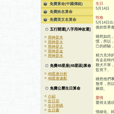
生日
免費算命(中國傳統)
5月14日
免費姓名算命
性格
免費英文名算命
5月14
後的世界
五行開運[八字用神改運]
雖然如此
用神是木
慣，所以
用神是火
己的經驗
用神是土
用神是金
精力充沛
用神是水
有走在時
雞犬不寧
免費48星座(48星區)算命
監視下。
48星座分析
48星座速配
雖然他們
無常，所
免費公曆生日算命
麻煩。
介紹
愛情
生日花
愛得太過頭
生日密碼
生日書
情緒化、