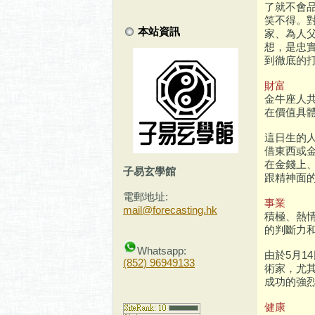
了就不會
笑不得。
本站資訊
家、為人
想，是忠
到徹底的
財富
金牛座人
在價值具
這日生的
借東西或
在金錢上
子易玄學館
跟精神面
電郵地址:
事業
mail@forecasting.hk
積極、熱
的判斷力
Whatsapp:
由於5月
(852) 96949133
術家，尤
成功的強
健康