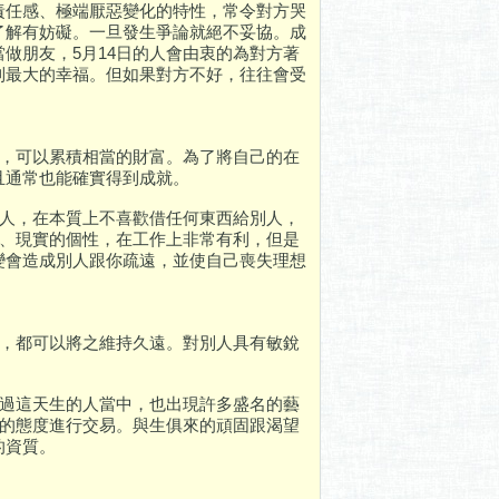
責任感、極端厭惡變化的特性，常令對方哭
了解有妨礙。一旦發生爭論就絕不妥協。成
做朋友，5月14日的人會由衷的為對方著
到最大的幸福。但如果對方不好，往往會受
秀，可以累積相當的財富。為了將自己的在
且通常也能確實得到成就。
的人，在本質上不喜歡借任何東西給別人，
的、現實的個性，在工作上非常有利，但是
變會造成別人跟你疏遠，並使自己喪失理想
位，都可以將之維持久遠。對別人具有敏銳
不過這天生的人當中，也出現許多盛名的藝
正的態度進行交易。與生俱來的頑固跟渴望
的資質。