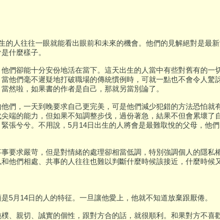
日出生的人往往一眼就能看出眼前和未來的機會。他們的見解絕對是最
會是什麼樣子。
，他們卻能十分安份地活在當下。這天出生的人當中有些對舊有的一
，當他們毫不遲疑地打破職場的傳統慣例時，可就一點也不會令人驚
，當然啦，如果書的作者是自己，那就另當別論了。
的他們，一天到晚要求自己更完美，可是他們減少犯錯的方法恐怕就
代尖端的能力，但如果不知調整步伐，過份著急，結果不但會累壞了
，緊張兮兮。不用說，5月14日出生的人將會是最難取悅的父母，他
事事要求嚴苛，但是對情緒的處理卻相當低調，特別強調個人的隱私權
以和他們相處、共事的人往往也難以判斷什麼時候該接近，什麼時候
是5月14日的人的特征。一旦讓他愛上，他就不知道放棄跟厭倦。
純樸、親切、誠實的個性，跟對方合的話，就很順利。和果對方不喜歡