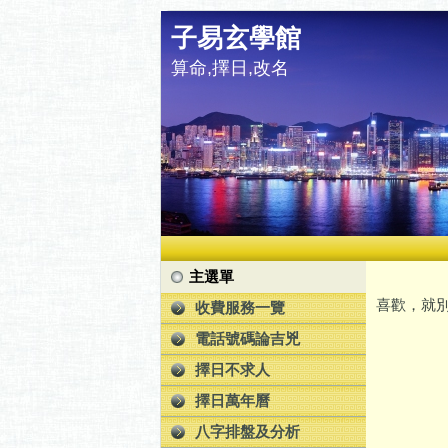
子易玄學館
算命,擇日,改名
主選單
喜歡，就別
收費服務一覽
電話號碼論吉兇
擇日不求人
擇日萬年曆
八字排盤及分析