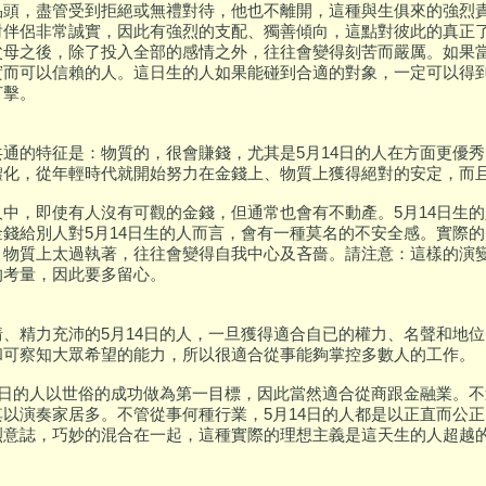
品頭，盡管受到拒絕或無禮對待，他也不離開，這種與生俱來的強烈
對伴侶非常誠實，因此有強烈的支配、獨善傾向，這點對彼此的真正
父母之後，除了投入全部的感情之外，往往會變得刻苦而嚴厲。如果當
實而可以信賴的人。這日生的人如果能碰到合適的對象，一定可以得
打擊。
共通的特征是：物質的，很會賺錢，尤其是5月14日的人在方面更優
體化，從年輕時代就開始努力在金錢上、物質上獲得絕對的安定，而
人中，即使有人沒有可觀的金錢，但通常也會有不動產。5月14日生
金錢給別人對5月14日生的人而言，會有一種莫名的不安全感。實際
、物質上太過執著，往往會變得自我中心及吝嗇。請注意：這樣的演
的考量，因此要多留心。
情、精力充沛的5月14日的人，一旦獲得適合自已的權力、名聲和地
和可察知大眾希望的能力，所以很適合從事能夠掌控多數人的工作。
14日的人以世俗的成功做為第一目標，因此當然適合從商跟金融業。
其以演奏家居多。不管從事何種行業，5月14日的人都是以正直而公
烈意誌，巧妙的混合在一起，這種實際的理想主義是這天生的人超越