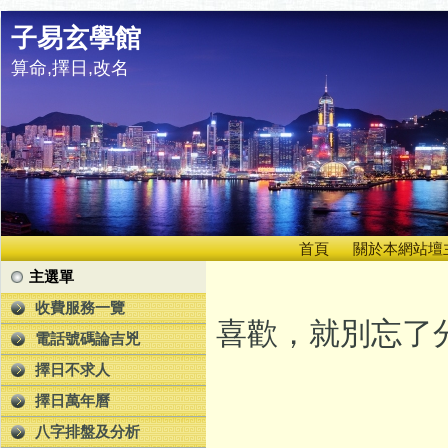
子易玄學館
算命,擇日,改名
首頁
關於本網站壇
主選單
收費服務一覽
喜歡，就別忘了分
電話號碼論吉兇
擇日不求人
擇日萬年曆
八字排盤及分析