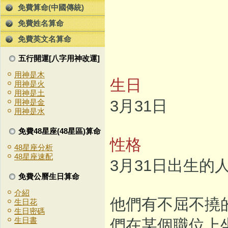
免費算命(中國傳統)
免費姓名算命
免費英文名算命
五行開運[八字用神改運]
用神是木
生日
用神是火
用神是土
3月31日
用神是金
用神是水
免費48星座(48星區)算命
性格
48星座分析
48星座速配
3月31日出生
免費公曆生日算命
介紹
他們有不屈不撓
生日花
生日密碼
生日書
們在某個職位上