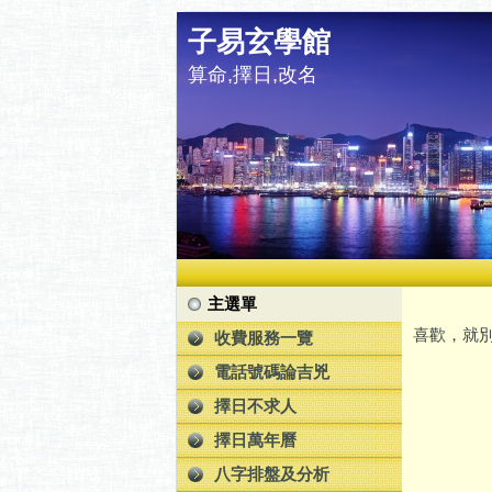
子易玄學館
算命,擇日,改名
主選單
喜歡，就別
收費服務一覽
電話號碼論吉兇
擇日不求人
擇日萬年曆
八字排盤及分析