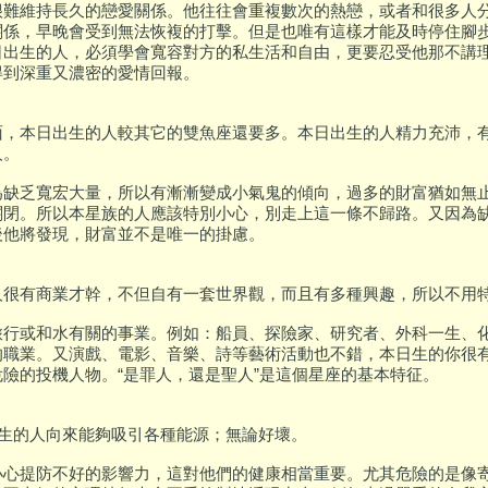
很難維持長久的戀愛關係。他往往會重複數次的熱戀，或者和很多人
關係，早晚會受到無法恢複的打擊。但是也唯有這樣才能及時停住腳
日出生的人，必須學會寬容對方的私生活和自由，更要忍受他那不講
得到深重又濃密的愛情回報。
面，本日出生的人較其它的雙魚座還要多。本日出生的人精力充沛，
人。
為缺乏寬宏大量，所以有漸漸變成小氣鬼的傾向，過多的財富猶如無
關閉。所以本星族的人應該特別小心，別走上這一條不歸路。又因為
後他將發現，財富並不是唯一的掛慮。
人很有商業才幹，不但自有一套世界觀，而且有多種興趣，所以不用
旅行或和水有關的事業。例如：船員、探險家、研究者、外科一生、
的職業。又演戲、電影、音樂、詩等藝術活動也不錯，本日生的你很
險的投機人物。“是罪人，還是聖人”是這個星座的基本特征。
出生的人向來能夠吸引各種能源；無論好壞。
小心提防不好的影響力，這對他們的健康相當重要。尤其危險的是像