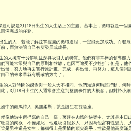
個課題可說是3月18日出生的人生活上的主題。基本上，循環就是一個
以圓滿完成的任務。
8日出生的人，若能了解並掌握圓的循環過程，一定能更加成功。而發
不前，而無法讓自己有所發展或成長。
日出生的人擁有十分鮮明且深具吸引力的特質。他們有非常棒的領導能
他們可能常常與自己的原則相悖離，也因而遭受不少挫折；但是，他
新出發，努力地再去實行原計畫。完成、再出發、再努力，這几個詞
對自己的未來早就有明確的方向了。
日出生的人對時間的感覺與一般人大不相同。他們知道何時該行動，何
因此，3月18日出生的人通常會注意到整個事件的大概念，但對於小
漫中的羅馬詩人--奧無柔斯，就是誕生在雙魚座。
人就像他詩中所描寫的自己一樣，著迷在肉體的快樂中。尤其是本日
有旺盛的肉欲，不僅如此，他還吸引很多人，只因為他富有性魅力。
不管是男生還是女生，都稱得上是愛情的頂尖高手，性欲是他高度滿