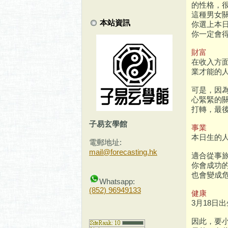
的性格，
這種男女
本站資訊
你選上本
你一定會
財富
在收入方
業才能的
可是，因
心緊緊的
打轉，最
子易玄學館
事業
本日生的
電郵地址:
mail@forecasting.hk
適合從事
你會成功
也會變成危
Whatsapp:
(852) 96949133
健康
3月18日
因此，要