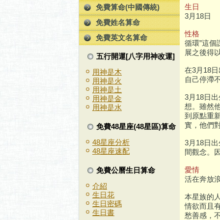
生日
免費算命(中國傳統)
3月18日
免費姓名算命
性格
免費英文名算命
循環”這
展之後得
五行開運[八字用神改運]
在3月1
用神是木
自己停滯
用神是火
用神是土
3月18
用神是金
想。雖然
用神是水
到原點重
實，他們
免費48星座(48星區)算命
48星座分析
3月18
48星座速配
間觀念。
愛情
免費公曆生日算命
活在奔放浪
介紹
生日花
本星族的
生日密碼
情欲而且
生日書
愁善感，