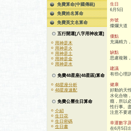
生日
免費算命(中國傳統)
6月5日
免費姓名算命
外號
免費英文名算命
燦爛大道
五行開運[八字用神改運]
優點
充滿精力
用神是木
用神是火
缺點
用神是土
思慮複雜
用神是金
用神是水
建議
有些心理
免費48星座(48星區)算命
健康
48星座分析
好動的天
48星座速配
水化合物
癮，所以
免費公曆生日算命
性行事。
介紹
注意不要
生日花
生日密碼
幸運數字
生日書
在6月5