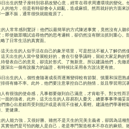
月5日出生的雙子座特別容易改變心意，經常在尋求周遭環境的變化。
引人的地方，但是有時卻會令人錯亂，造成麻煩。然而就好的方面來
得一蹶不振，通常很快就能複原了。
出生的人常常感到驚訝：他們以最簡單的方式陳述事實，竟然沒有人聽
實；即使聽眾嚐試追尋他們的思考邏輯，卻仍然沒有辦法抓到重心。
忽略了日常生活的真實面。
多這天出生的人似乎活在自己的象牙塔里，可是想法不被人了解仍然
。這天出生的人當中發展較好的，會在引發爭議時，留給大家足夠的
及待發表自己的意見，卻流於形式、了無新意。所以建議他們，先徹
直接深出一個有說服力的論證，有時候比采用各方說法更有效。
月5日出生的人，個性會隨著成長而逐漸變得較有節製、慎重和深思熟
安排得有條不率。此外，他們要注意掌控自己的熱情，並且學習用沉著
的人有很強的使命感，凡事都要做到自己滿意，才肯歇手。對女性而
當一面的強者。此外，這天出生的人容易劄人憂天，總要事事準備妥當
他們擔心出差錯而受到批評或是表現不佳被人看輕。建議他們學著輕
樂、更健康。
出生的人能力強，又很好勝。雖然不是天生的完美主義者，卻因為這種
。其實他們是可怕的敵人是自己，老是專門製造根本不存在的麻煩。