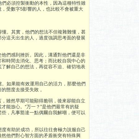
他們必須控製衝動的本性，因為這種特性雖
說，受數字5影響的人，也比較不會被重大
得懂。其實，他們的想法不但複雜難懂，甚
部分這天出生的人，過度強調思考面的發展
使他們感到挫折。因此，溝通對他們還是非
窨和時間去消化、思考；而比較自我中心的
底了解自己的想法，再從容不迫、確切地表
慮。如果能有效運用自己的活力，那麼他們
的態度去接受失敗 。
言，雖然早期可能顯得脆弱，後來卻能自立
才能放心。“万一？”是他們最常有的疑
鬆些，凡事豁達一點偶爾自我解嘲，便可以
態度有助於成功，所以往往會極力說服自己
雖然他們對心智方面的矛盾衝突有特殊興