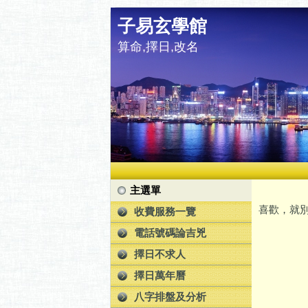
子易玄學館
算命,擇日,改名
主選單
喜歡，就別
收費服務一覽
電話號碼論吉兇
擇日不求人
擇日萬年曆
八字排盤及分析