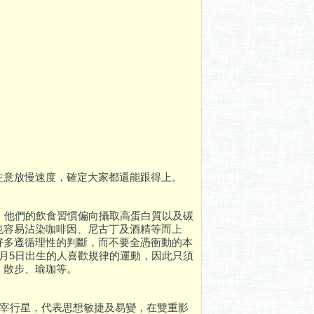
注意放慢速度，確定大家都還能跟得上。
。他們的飲食習慣偏向攝取高蛋白質以及碳
也容易沾染咖啡因、尼古丁及酒精等而上
好多遵循理性的判斷，而不要全憑衝動的本
月5日出生的人喜歡規律的運動，因此只須
、散步、瑜珈等。
主宰行星，代表思想敏捷及易變，在雙重影