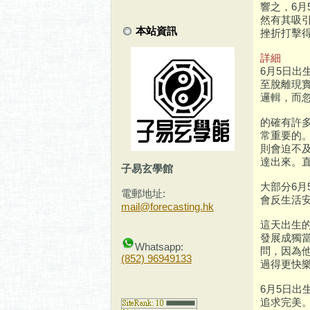
響之，6
然有其吸
本站資訊
挫折打擊
詳細
6月5日
至脫離現
邏輯，而
的確有許
常重要的
則會迫不
達出來。
子易玄學館
大部分6
電郵地址:
會反生活
mail@forecasting.hk
這天出生
發展成獨
Whatsapp:
問，因為
(852) 96949133
過得更快
6月5日
追求完美