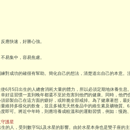
，反應快速，好勝心強。
，不易集中，容易焦慮。
訓練對成功的確很有幫助。簡化自己的想法，清楚道出自己的本意。
性使6月5日出生的人總會消耗大量的體力，所以必須定期地休養生息
，幸好這習慣一直到晚年都還不至於危害到他們的健康。同時，他們
必須節製自己在這方面的癖好，或幹脆全部戒掉。為了健康著想，最
盡量維持多樣化的飲食，並且多補充天然食品中的維生素及礦物質。6
過度即可。將近中年時，則應培養成較溫和的運動習慣，例如：慢跑
及守護星
日出生的人，受到數字5以及水星的影響。由於水星本身也是雙子座的