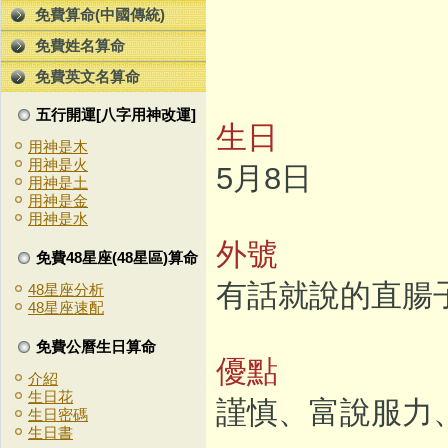
免費算命(中國傳統)
免費姓名算命
免費英文名算命
五行開運[八字用神改運]
生日
用神是木
用神是火
5月8日
用神是土
用神是金
用神是水
外號
免費48星座(48星區)算命
有話就說的直腸
48星座分析
48星座速配
免費公曆生日算命
優點
介紹
生日花
謹慎、富說服力
生日密碼
生日書