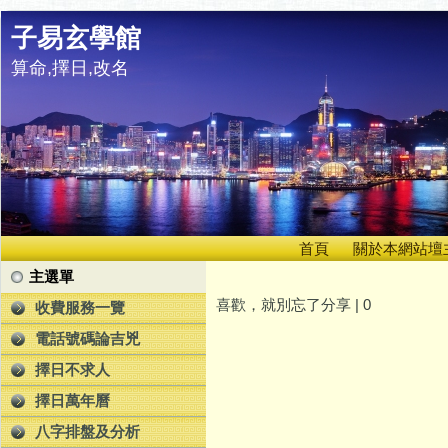
子易玄學館
算命,擇日,改名
首頁
關於本網站壇
主選單
喜歡，就別忘了分享 |
0
收費服務一覽
電話號碼論吉兇
擇日不求人
擇日萬年曆
八字排盤及分析