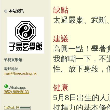
缺點
本站資訊
太過嚴肅、武斷
建議
高興一點！學著
我解嘲一下，不
子易玄學館
性。放下身段，
電郵地址:
mail@forecasting.hk
健康
Whatsapp:
(852) 96949133
5月8日出生的
持精力的基本條