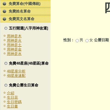
免費算命(中國傳統)
免費姓名算命
免費英文名算命
五行開運[八字用神改運]
用神是木
性別：
男
女
公曆日期
用神是火
用神是土
* 
用神是金
用神是水
免費48星座(48星區)算命
48星座分析
48星座速配
免費公曆生日算命
介紹
生日花
生日密碼
生日書