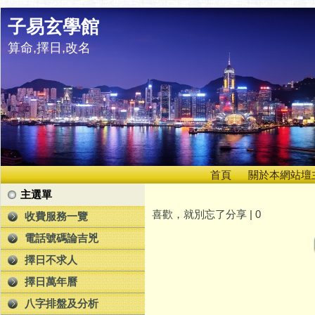
子易玄學館
算命,擇日,改名
首頁
關於本網站壇
主選單
喜歡，就別忘了分享 |
0
收費服務一覽
電話號碼論吉兇
擇日不求人
擇日萬年曆
八字排盤及分析