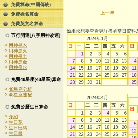
免費算命(中國傳統)
上一年
免費姓名算命
免費英文名算命
如果您想要查看更詳盡的當日資料
五行開運[八字用神改運]
2024年1月
用神是木
日
一
二
三
四
五
六
日
用神是火
1
2
3
4
5
6
用神是土
7
8
9
10
11
12
13
4
用神是金
用神是水
14
15
16
17
18
19
20
11
21
22
23
24
25
26
27
18
免費48星座(48星區)算命
28
29
30
31
25
48星座分析
48星座速配
2024年4月
日
一
二
三
四
五
六
免費公曆生日算命
日
1
2
3
4
5
6
介紹
7
8
9
10
11
12
13
生日花
5
14
15
16
17
18
19
20
生日密碼
12
生日書
21
22
23
24
25
26
27
19