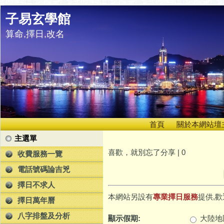
子易玄學館
算命,擇日,改名
首頁
關於本網站壇
主選單
喜歡，就別忘了分享 |
0
收費服務一覽
電話號碼論吉兇
擇日不求人
本網站另設有
專業擇日服務
提供,歡
擇日萬年曆
八字排盤及分析
顯示假期:
大陸地