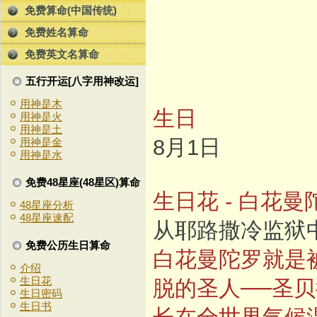
免费算命(中国传统)
免费姓名算命
免费英文名算命
五行开运[八字用神改运]
用神是木
生日
用神是火
用神是土
8月1日
用神是金
用神是水
免费48星座(48星区)算命
生日花 - 白花曼
48星座分析
48星座速配
从耶路撒冷监狱
免费公历生日算命
白花曼陀罗就是
介绍
生日花
脱的圣人──圣
生日密码
生日书
长在全世界气候