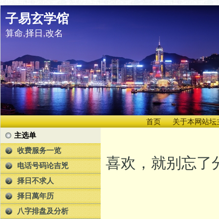
子易玄学馆
算命,择日,改名
首页
关于本网站坛
主选单
收费服务一览
喜欢，就别忘了分
电话号码论吉兇
择日不求人
择日萬年历
八字排盘及分析