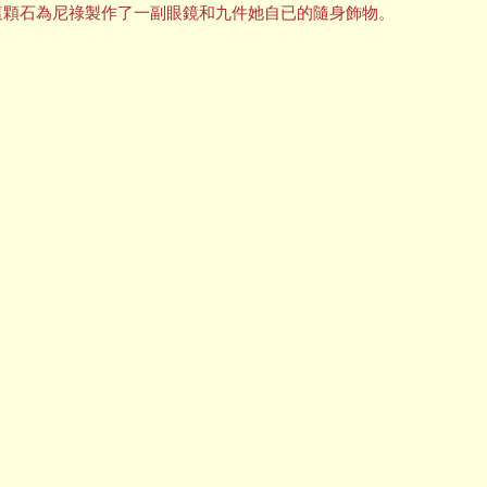
這顆石為尼祿製作了一副眼鏡和九件她自已的隨身飾物。