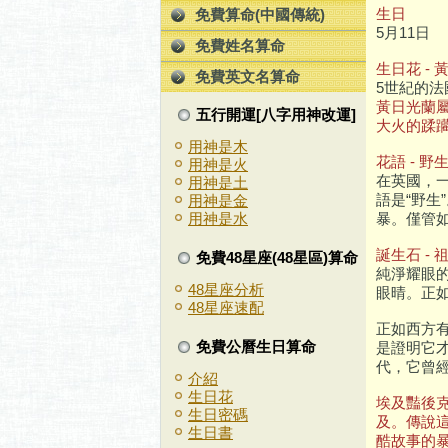
生日
免費算命(中國傳統)
5月11日
免費姓名算命
生日花 - 
免費英文名算命
5世紀的
黃日光蘭屬
五行開運[八字用神改運]
大火的蹂
用神是木
花語 - 野
用神是火
在英國，
用神是土
語是“野
用神是金
暴。僅管
用神是水
誕生石 - 
免費48星座(48星區)算命
純淨耀眼
48星座分析
眼晴。正
48星座速配
正如西方
免費公曆生日算命
是證明它
代，它曾
介紹
生日花
埃及豔後
生日密碼
及。傳說
生日書
酷故事的