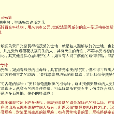
黃日光蘭
法國主教，聖瑪梅魯達斯之花
於百合科植物，用來供奉公元5世紀法國恩威努的主---聖瑪梅魯達
躪。
生
一般認為黃日光蘭長得很茂盛的士地，就是被人類解放於的士地。也
生”。凡是受到這種花祝福而生的人，具有天生的野性，不容易受既存
如此，其實他是個心思細密的人，如果有人能了解他的這個特點，或
祖母綠
的光輝，宛如春綠般的祖母綠，具有情亮柔美的特質，怪不得古羅馬
如西方有句古老的諺語：“要找顆毫無瑕疵的祖母綠，遠比找個美無缺
有句古老的諺語：“要找顆毫無瑕疵的祖母綠，遠比找個美無缺的人更
才是真正天然寶石的的最佳證據。祖母綠是所有寶石中，仿造跟合成
經是許多石懊惱、傷心的根源呢！
克麗奧佩脫拉留下許多傳說，聽說她最愛的還是深綠色的祖母綠。在
這座礦山為克麗奧佩脫拉個人所有，所以又做“搶麗奧佩脫拉之山”。
暴君尼祿，對這里所生產的祖母綠，都有異常執著的愛。尼祿將供奉