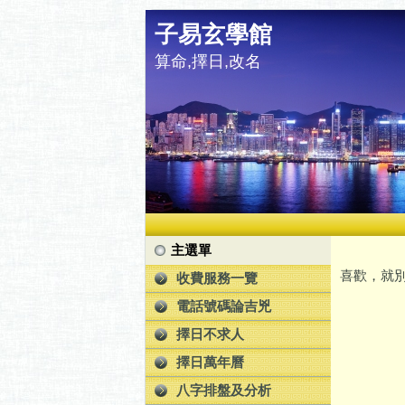
子易玄學館
算命,擇日,改名
主選單
喜歡，就別
收費服務一覽
電話號碼論吉兇
擇日不求人
擇日萬年曆
八字排盤及分析