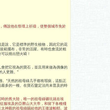
斯，傳說他在祭壇上祈禱，使整個城市免於
就是說，它是標準的野生植物，因此它的花
的規範擺布，非常的活躍。有時也會流於粗
許可以燒出戀火嗬！
人會把它視為的寶石，並且用來做為偶像的
的人更難。”
難。”天然的祖母綠几乎都有瑕疵，這點正
品最多的一種。在寶石鑒定法尚未普及的時
當時的舊大陸，唯一的祖母綠礦坑就在埃
說征服埃及的亞曆山大大帝，和留下各種殘
在太神殿的祖母綠賜給他的王後波帕耶。波