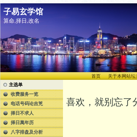
子易玄学馆
算命,择日,改名
首页
关于本网站坛
主选单
收费服务一览
喜欢，就别忘了分
电话号码论吉兇
择日不求人
择日萬年历
八字排盘及分析