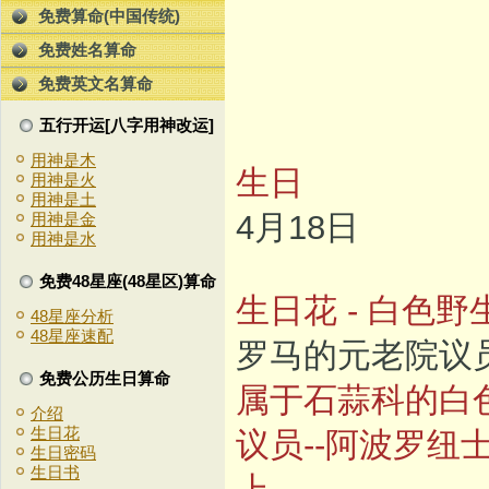
免费算命(中国传统)
免费姓名算命
免费英文名算命
五行开运[八字用神改运]
用神是木
生日
用神是火
用神是土
4月18日
用神是金
用神是水
免费48星座(48星区)算命
生日花 - 白色野
48星座分析
48星座速配
罗马的元老院议
免费公历生日算命
属于石蒜科的白
介绍
生日花
议员--阿波罗
生日密码
生日书
上。