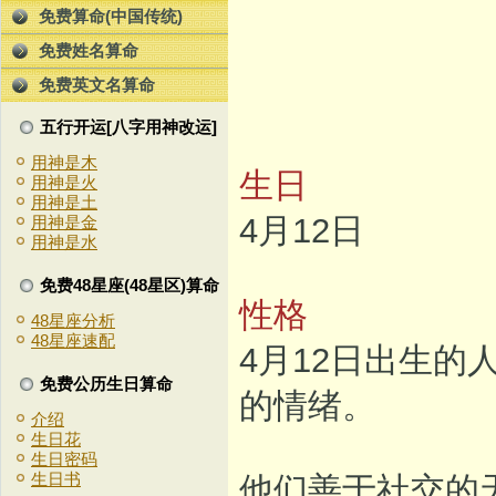
免费算命(中国传统)
免费姓名算命
免费英文名算命
五行开运[八字用神改运]
用神是木
生日
用神是火
用神是土
4月12日
用神是金
用神是水
免费48星座(48星区)算命
性格
48星座分析
48星座速配
4月12日出生
免费公历生日算命
的情绪。
介绍
生日花
生日密码
生日书
他们善于社交的