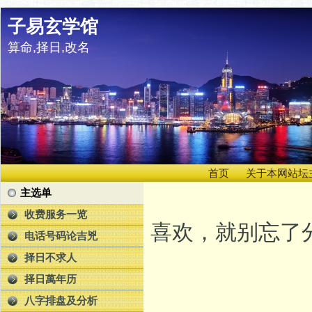
子易玄学馆
算命,择日,改名
首页
关于本网站坛
主选单
收费服务一览
喜欢，就别忘了分
电话号码论吉兇
择日不求人
择日萬年历
八字排盘及分析