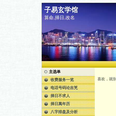
子易玄学馆
算命,择日,改名
主选单
喜欢，就别
收费服务一览
电话号码论吉兇
择日不求人
择日萬年历
八字排盘及分析