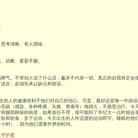
者
、思考清晰、有人情味。
化、武断、爱耍手腕。
的脾气。不管别人说了什么话，赢并不代表一切。真正的自我肯定会
要进步，必须先承认缺点和错误。
日出生的人的健康得利于他们对自己的信心。可是，最好还是每一年由
小毛病（感染、各种疼痛、头痛、胃痛等）拖很久，不接受治疗。今
管和腿部静脉的病变，如果放任不理，很可能到了年纪大一点时就会
食欲和饮食。至于运动，今天出生的人作适度的运动即可。睡眠对他
个小时），因为他们需要作梦的时间。
及守护星