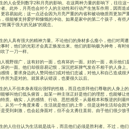
日出生的人会受到数字2和月亮的影响。在这两种力量的影响下，往往
导者。此外，月亮也会对个人的主动性和行动产生煞车作用，因而造
，更容易如此；这一点还会因为月亮严重的内省和被动物质而更加严
格，很能够支持爱护和慷慨的冲动。如果是家中的第二个孩子，有些
“附属于强大的兄姊”的观念。
日出生的人具有强大的精神力量。不论他们的身材多么瘦小，他们对周
做事时，他们的光彩才会真正焕发出来。他们的影响极为神奇，有时
刀吹了一刀一样。
的人视野很广，这有好的一面，也有坏的一面。好的一面，表示他们
是坏的一面。他们却很容易记恨，深沉把坏脾气发在不相干的人身上
的感情，要求身边的人赞同他们或对他们忠诚，对他人和自己造成很
所作所为是对的。就算承认错误，也要很久以后。
日出生的人不但本身表现出强悍的性格，而且也崇拜他们尊敬的人身上
却能够叫他们低头俯首，如某一种主张正好是他们的理想，也能够让
的特质。确实，人的感情、行动、思想感受－从最根本和叛逆的到最
迷。从另一个角度来看，生活就是他们的上帝，但是这种生活却会因
要是受到刺激，也会起身面对，但不会太勇往直前。由于他们很少放手
日出生的人往往认为生活就是战斗，而且他们必须是胜利者。不过，他