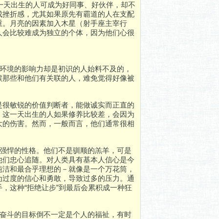
这一天出生的人可成为好同事、好伙伴，却不
成挫折感，尤其如果原先有霸道的人在支配
重。月亮的因素加入木星（射手座主宰行
人会比较难成为独立的个体，因为他们心很
遭环境的影响力却是初识的人始料不及的，
候那些和他们有关联的人，难免觉得好像被
是很敏锐的价值判断者，能做诚实而正直的
。这一天出生的人如果修养比较差，会因为
大的伤害。然而，一般而言，他们通常很相
的强悍的性格。他们不是驯顺的羔羊，可是
他们忠心追随。对人类具有基本人信心是今
纯洁和最合乎理想的－就像是一个万花筒，
为过度的信心和勇敢，导致过多的压力。通
，这种“拒绝让步”到最后会累积成一种狂
们奋斗的目标倒不一定是个人的福祉，有时