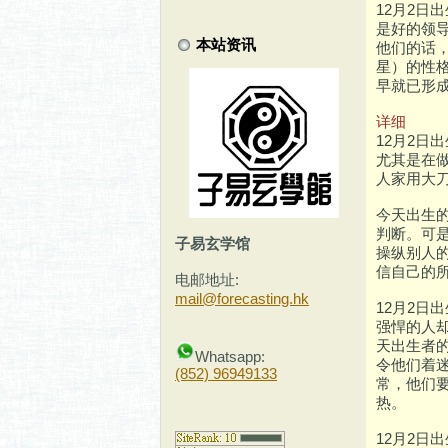
12月2
是好的领
本站资讯
他们的话
星）的性
早就已形成
详细
12月2
尤其是在
人家用大
今天出生
判断。可
子易玄学馆
操纵别人
信自己的
电邮地址:
mail@forecasting.hk
12月2
强悍的人
天出生者
Whatsapp:
令他们着
(852) 96949133
常，他们
热。
12月2