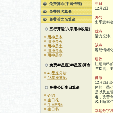
生日
免费算命(中国传统)
12月2日
免费姓名算命
外号
免费英文名算命
出乎意料
五行开运[八字用神改运]
优点
活力充沛
用神是木
用神是火
缺点
用神是土
容易情绪
用神是金
用神是水
建议
注意自己
免费48星座(48星区)算命
与指责。
48星座分析
健康
48星座速配
12月2
体的一些
免费公历生日算命
是以及血
介绍
趣，改善
生日花
晚上睡10
生日密码
生日书
幸运数字