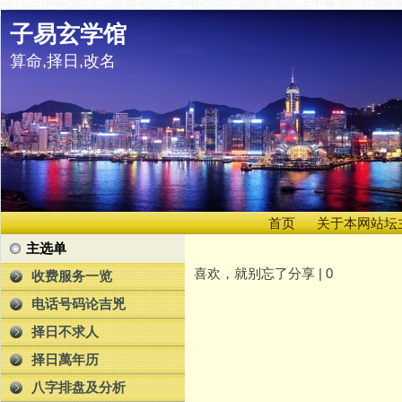
子易玄学馆
算命,择日,改名
首页
关于本网站坛
主选单
喜欢，就别忘了分享 |
0
收费服务一览
电话号码论吉兇
择日不求人
择日萬年历
八字排盘及分析