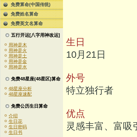
免费算命(中国传统)
免费姓名算命
免费英文名算命
五行开运[八字用神改运]
生日
用神是木
用神是火
10月21日
用神是土
用神是金
用神是水
外号
免费48星座(48星区)算命
特立独行者
48星座分析
48星座速配
免费公历生日算命
优点
介绍
生日花
灵感丰富、富吸
生日密码
生日书