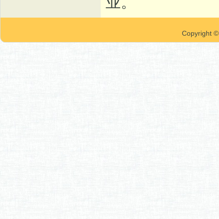
业。
Copyrigh