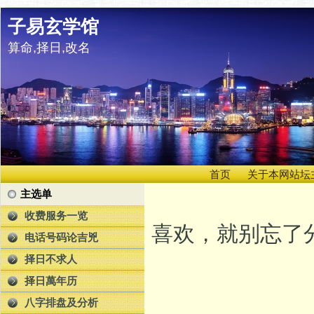
子易玄学馆
算命,择日,改名
首页
关于本网站坛
主选单
收费服务一览
喜欢，就别忘了分
电话号码论吉兇
择日不求人
择日萬年历
八字排盘及分析