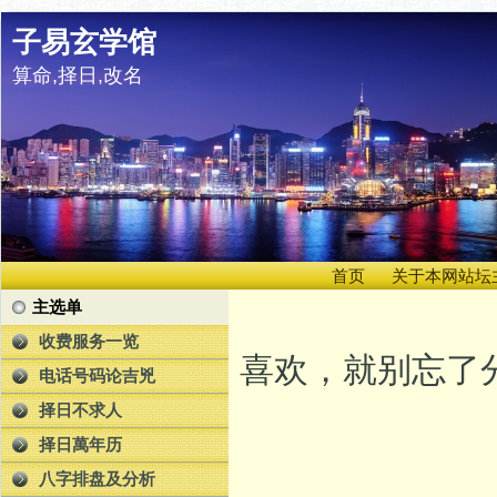
子易玄学馆
算命,择日,改名
首页
关于本网站坛
主选单
收费服务一览
喜欢，就别忘了分
电话号码论吉兇
择日不求人
择日萬年历
八字排盘及分析