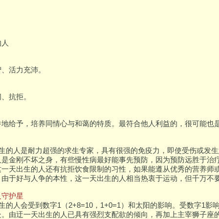
的人
智、活力充沛。
闭、抗拒。
地给予，培养同情心与和蔼的特质。最符合他人利益的，很可能也是你
日出生的人是耐力超强的求生专家，具有很强的免疫力，即使受伤或发
人是金刚不坏之身，有些慢性病最好能事先预防，因为预防远胜于治
这一天出生的人还有抗拒饮食限制的习性，如果能遵从优秀的营养师
，由于好与人争的本性，这一天出生的人相当热衷于运动，但千万不
及守护星
出生的人会受到数字1（2+8=10，1+0=1）和太阳的影响。受数字
处。由迂一天出生的人已具有强烈支配欲的倾向，再加上主宰狮子座