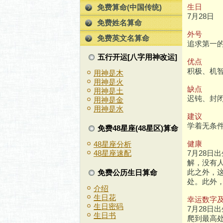
生日
免费算命(中国传统)
7月28日
免费姓名算命
外号
免费英文名算命
追求第一
五行开运[八字用神改运]
优点
积极、机
用神是木
用神是火
缺点
用神是土
迟钝、封
用神是金
用神是水
建议
学着无条件
免费48星座(48星区)算命
健康
48星座分析
7月28
48星座速配
解，没有
此之外，
免费公历生日算命
处。此外
介绍
生日花
幸运数字
生日密码
7月28日
生日书
爬到最高