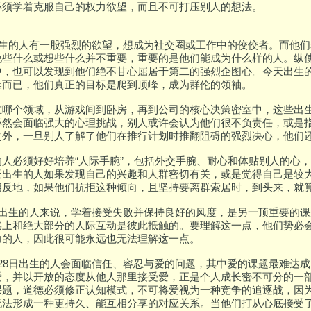
必须学着克服自己的权力欲望，而且不可打压别人的想法。
日出生的人有一股强烈的欲望，想成为社交圈或工作中的佼佼者。而他
说些什么或想些什么并不重要，重要的是他们能成为什么样的人。纵
中，也可以发现到他们绝不甘心屈居于第二的强烈企图心。今天出生
暴而已，他们真正的目标是爬到顶峰，成为群伦的领袖。
在哪个领域，从游戏间到卧房，再到公司的核心决策密室中，这些出生
必然会面临强大的心理挑战，别人或许会认为他们很不负责任，或是
之外，一旦别人了解了他们在推行计划时推翻阻碍的强烈决心，他们
的人必须好好培养“人际手腕”，包括外交手腕、耐心和体贴别人的心
天出生的人如果发现自己的兴趣和人群密切有关，或是觉得自己是较
相反地，如果他们抗拒这种倾向，且坚持要离群索居时，到头来，就
8日出生的人来说，学着接受失败并保持良好的风度，是另一顶重要的
实上和绝大部分的人际互动是彼此抵触的。要理解这一点，他们势必
力的人，因此很可能永远也无法理解这一点。
月28日出生的人会面临信任、容忍与爱的问题，其中爱的课题最难达
爱，并以开放的态度从他人那里接受爱，正是个人成长密不可分的一部
课题，道德必须修正认知模式，不可将爱视为一种竞争的追逐战，因
无法形成一种更持久、能互相分享的对应关系。当他们打从心底接受