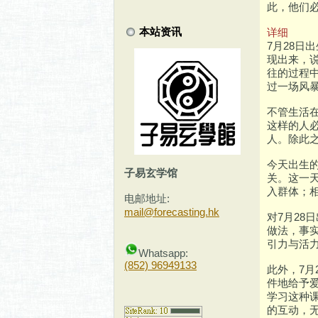
此，他们
本站资讯
详细
7月28
现出来，
往的过程
过一场风
不管生活
这样的人
人。除此
今天出生
子易玄学馆
关。这一
入群体；
电邮地址:
mail@forecasting.hk
对7月2
做法，事
引力与活
Whatsapp:
(852) 96949133
此外，7
件地给予
学习这种
的互动，