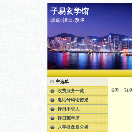
子易玄学馆
算命,择日,改名
主选单
喜欢，就别
收费服务一览
电话号码论吉兇
择日不求人
择日萬年历
八字排盘及分析