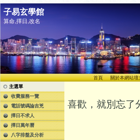
子易玄學館
算命,擇日,改名
首頁
關於本網站壇
主選單
收費服務一覽
喜歡，就別忘了分
電話號碼論吉兇
擇日不求人
擇日萬年曆
八字排盤及分析