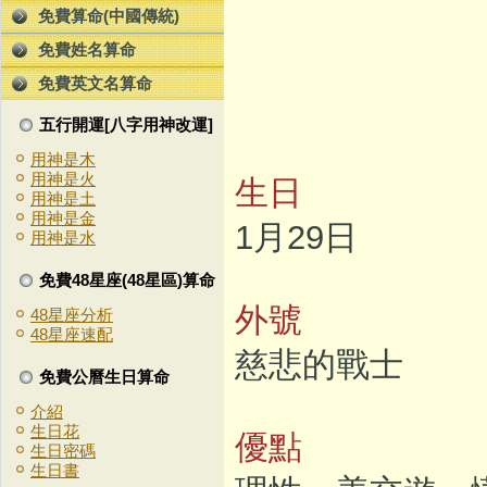
免費算命(中國傳統)
免費姓名算命
免費英文名算命
五行開運[八字用神改運]
用神是木
用神是火
生日
用神是土
用神是金
1月29日
用神是水
免費48星座(48星區)算命
外號
48星座分析
48星座速配
慈悲的戰士
免費公曆生日算命
介紹
生日花
優點
生日密碼
生日書