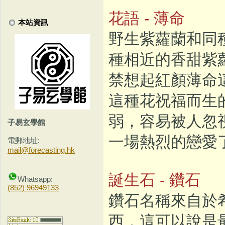
花語 - 薄命
本站資訊
野生紫蘿蘭和同
種相近的香甜紫
禁想起紅顏薄命
這種花祝福而生
弱，容易被人忽
子易玄學館
一場熱烈的戀愛
電郵地址:
mail@forecasting.hk
誕生石 - 鑽石
Whatsapp:
(852) 96949133
鑽石名稱來自於希
西，這可以說是