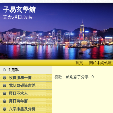
子易玄學館
算命,擇日,改名
首頁
關於本網站壇
主選單
喜歡，就別忘了分享 |
0
收費服務一覽
電話號碼論吉兇
擇日不求人
擇日萬年曆
八字排盤及分析