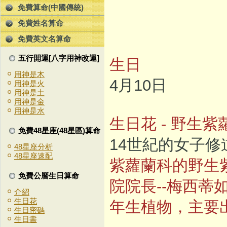
免費算命(中國傳統)
免費姓名算命
免費英文名算命
五行開運[八字用神改運]
生日
用神是木
4月10日
用神是火
用神是土
用神是金
用神是水
生日花 - 野生紫
免費48星座(48星區)算命
14世紀的女子
48星座分析
48星座速配
紫蘿蘭科的野生
免費公曆生日算命
院院長--梅西
介紹
生日花
年生植物，主要
生日密碼
生日書