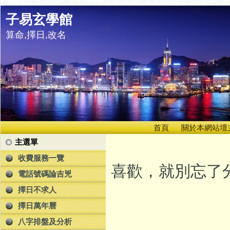
子易玄學館
算命,擇日,改名
首頁
關於本網站壇
主選單
收費服務一覽
喜歡，就別忘了分
電話號碼論吉兇
擇日不求人
擇日萬年曆
八字排盤及分析