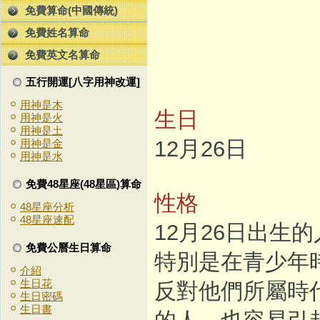
免費算命(中國傳統)
免費姓名算命
免費英文名算命
五行開運[八字用神改運]
用神是木
生日
用神是火
用神是土
12月26日
用神是金
用神是水
免費48星座(48星區)算命
性格
48星座分析
48星座速配
12月26日出生
免費公曆生日算命
特別是在青少年
介紹
生日花
反對他們所屬時
生日密碼
生日書
的人，也容易引