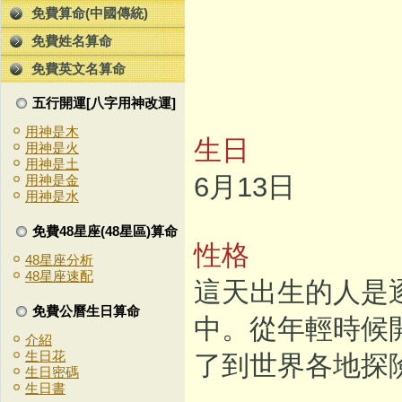
免費算命(中國傳統)
免費姓名算命
免費英文名算命
五行開運[八字用神改運]
用神是木
生日
用神是火
用神是土
6月13日
用神是金
用神是水
免費48星座(48星區)算命
性格
48星座分析
48星座速配
這天出生的人是
免費公曆生日算命
中。從年輕時候
介紹
生日花
了到世界各地探
生日密碼
生日書