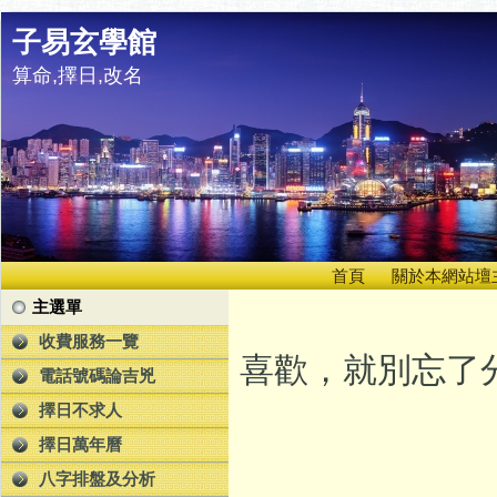
子易玄學館
算命,擇日,改名
首頁
關於本網站壇
主選單
收費服務一覽
喜歡，就別忘了分
電話號碼論吉兇
擇日不求人
擇日萬年曆
八字排盤及分析