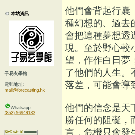
他們會背起行囊
本站資訊
種幻想的、過去
會把這種夢想透
現。至於野心較
望，作作白日夢
了他們的人生。
子易玄學館
落差，可能會導
電郵地址:
mail@forecasting.hk
他們的信念是天
Whatsapp:
(852) 96949133
勝任何的阻礙，
言，危機只會發