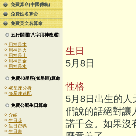
免費算命(中國傳統)
免費姓名算命
免費英文名算命
五行開運[八字用神改運]
用神是木
生日
用神是火
用神是土
5月8日
用神是金
用神是水
免費48星座(48星區)算命
性格
48星座分析
48星座速配
5月8日出生的
免費公曆生日算命
們說的話絕對讓
介紹
生日花
諾千金。如果沒
生日密碼
生日書
麼意義了。