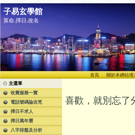
子易玄學館
算命,擇日,改名
首頁
關於本網站壇
主選單
收費服務一覽
喜歡，就別忘了分
電話號碼論吉兇
擇日不求人
擇日萬年曆
八字排盤及分析